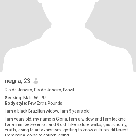
negra
, 23
Rio de Janeiro, Rio de Janeiro, Brazil
Seeking:
Male 66 - 95
Body style:
Few Extra Pounds
I am a black Brazilian widow, I am 5 years old.
I am years old, my name is Gloria, I am a widow and I am looking
for a man between 6 , and 9 old. I like nature walks, gastronomy,
crafts, going to art exhibitions, getting to know cultures different
from mine, going to church, going