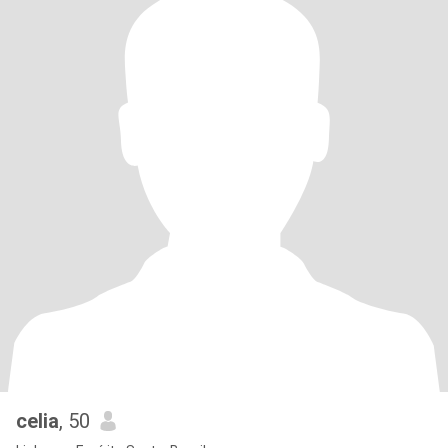
celia
, 50