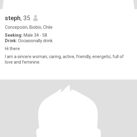
steph
, 35
Concepción, Biobío, Chile
Seeking:
Male 34 - 58
Drink:
Occasionally drink
Hi there
I am a sincere woman, caring, active, friendly, energetic, full of
love and feminine.