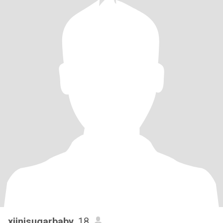
xiinisugarbaby
, 18