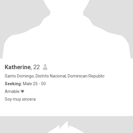
Katherine
, 22
Santo Domingo, Distrito Nacional, Dominican Republic
Seeking:
Male 25 - 50
Amable 💗
Soy muy sincera