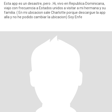
Esta app es un desastre, pero ..Hi, vivo en Republica Dominicana,
viajo con frecuencia a Estados unidos a visitar a mi hermana y su
familia. ( En mi ubicacion sale Charlotte porque descargue la app
alla y no he podido cambiar la ubicacion) Soy Enfe