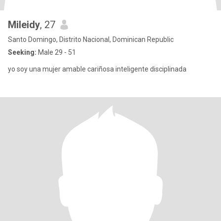
Mileidy
, 27
Santo Domingo, Distrito Nacional, Dominican Republic
Seeking:
Male 29 - 51
yo soy una mujer amable cariñosa inteligente disciplinada