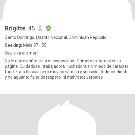
Brigitte
, 45
Santo Domingo, Distrito Nacional, Dominican Republic
Seeking:
Male 37 - 55
Que viva el amor !
No le doy mi número a desconocidos . Primero tratarnos en la
página .Cuidadosa , trabajadora , luchadora sin miedo de carácter
fuerte si lo buscas pero muy romántica y sensible . Independiente
y no aguanto falta de respeto ,ni maltratos verbales …