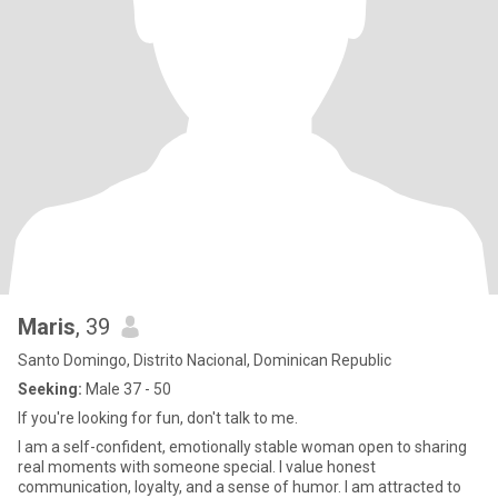
Maris
, 39
Santo Domingo, Distrito Nacional, Dominican Republic
Seeking:
Male 37 - 50
If you're looking for fun, don't talk to me.
I am a self-confident, emotionally stable woman open to sharing
real moments with someone special. I value honest
communication, loyalty, and a sense of humor. I am attracted to