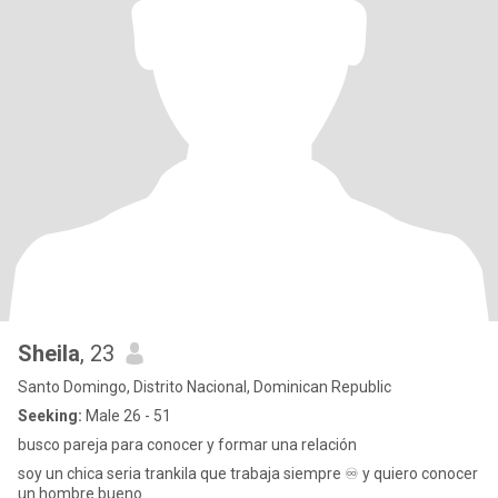
Sheila
, 23
Santo Domingo, Distrito Nacional, Dominican Republic
Seeking:
Male 26 - 51
busco pareja para conocer y formar una relación
soy un chica seria trankila que trabaja siempre ♾️ y quiero conocer
un hombre bueno