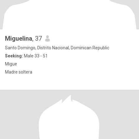
Miguelina
, 37
Santo Domingo, Distrito Nacional, Dominican Republic
Seeking:
Male 33 - 51
Migue
Madre soltera