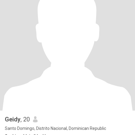
Geidy
, 20
Santo Domingo, Distrito Nacional, Dominican Republic