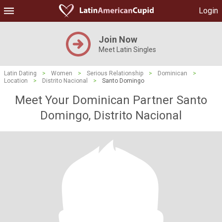
Login
Join Now
Meet Latin Singles
Latin Dating
>
Women
>
Serious Relationship
>
Dominican
>
Location
>
Distrito Nacional
>
Santo Domingo
Meet Your Dominican Partner Santo
Domingo, Distrito Nacional