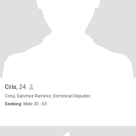
Cris
, 24
Cotuí, Sánchez Ramírez, Dominican Republic
Seeking:
Male 30 - 63