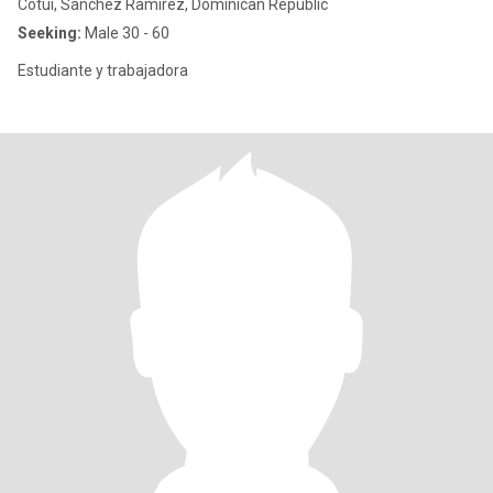
Cotuí, Sánchez Ramírez, Dominican Republic
Seeking:
Male 30 - 60
Estudiante y trabajadora