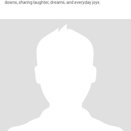
downs, sharing laughter, dreams, and everyday joys.