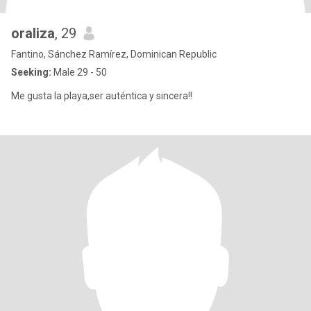
oraliza
, 29
Fantino, Sánchez Ramírez, Dominican Republic
Seeking:
Male 29 - 50
Me gusta la playa,ser auténtica y sincera!!