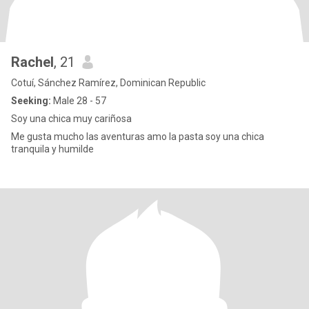
Rachel
, 21
Cotuí, Sánchez Ramírez, Dominican Republic
Seeking:
Male 28 - 57
Soy una chica muy cariñosa
Me gusta mucho las aventuras amo la pasta soy una chica
tranquila y humilde