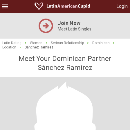
Login
Join Now
Meet Latin Singles
Latin Dating
>
Women
>
Serious Relationship
>
Dominican
>
Location
>
Sánchez Ramírez
Meet Your Dominican Partner
Sánchez Ramírez