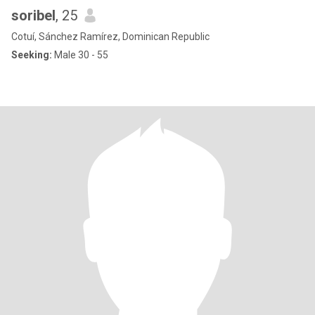
soribel
, 25
Cotuí, Sánchez Ramírez, Dominican Republic
Seeking:
Male 30 - 55