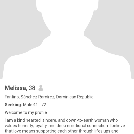
Melissa
, 38
Fantino, Sánchez Ramírez, Dominican Republic
Seeking:
Male 41 - 72
Welcome to my profile
I am a kind hearted, sincere, and down-to-earth woman who
values honesty, loyalty, and deep emotional connection. I believe
that love means supporting each other through lifes ups and