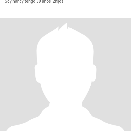
Soy nancy tengo 38 años ,2hijos