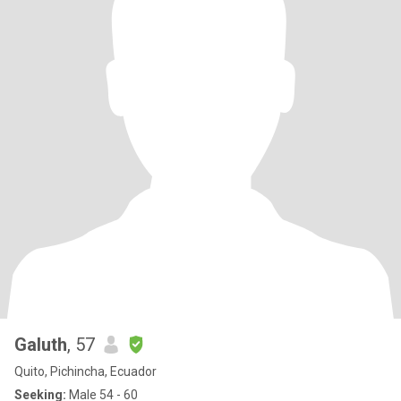
Galuth
, 57
Quito, Pichincha, Ecuador
Seeking:
Male 54 - 60