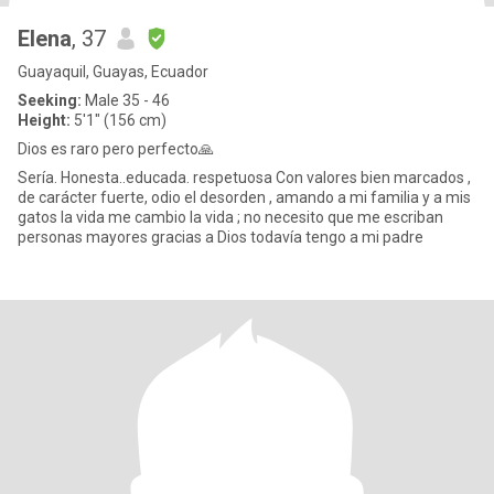
Elena
, 37
Guayaquil, Guayas, Ecuador
Seeking:
Male 35 - 46
Height:
5'1" (156 cm)
Dios es raro pero perfecto🙏
Sería. Honesta..educada. respetuosa Con valores bien marcados ,
de carácter fuerte, odio el desorden , amando a mi familia y a mis
gatos la vida me cambio la vida ; no necesito que me escriban
personas mayores gracias a Dios todavía tengo a mi padre