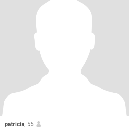
patricia
, 55