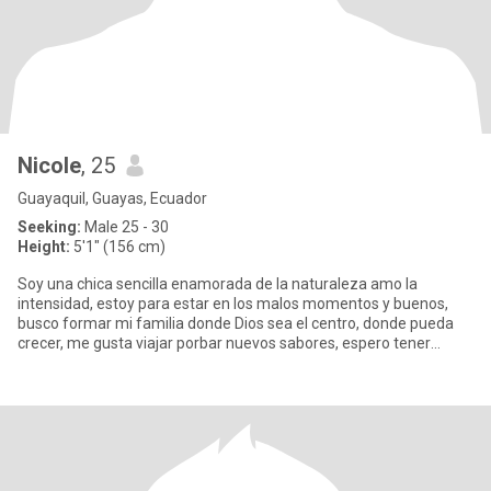
Nicole
, 25
Guayaquil, Guayas, Ecuador
Seeking:
Male 25 - 30
Height:
5'1" (156 cm)
Soy una chica sencilla enamorada de la naturaleza amo la
intensidad, estoy para estar en los malos momentos y buenos,
busco formar mi familia donde Dios sea el centro, donde pueda
crecer, me gusta viajar porbar nuevos sabores, espero tener
alguien qu