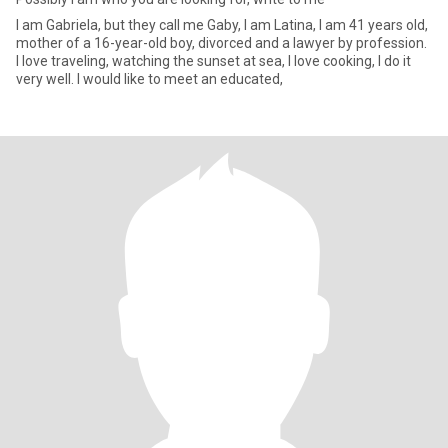
I am Gabriela, but they call me Gaby, I am Latina, I am 41 years old,
mother of a 16-year-old boy, divorced and a lawyer by profession.
I love traveling, watching the sunset at sea, I love cooking, I do it
very well. I would like to meet an educated,