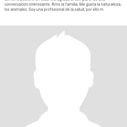
conversación interesante. Amo la familia. Me gusta la naturaleza,
los animales. Soy una profesional de la salud, por ello m