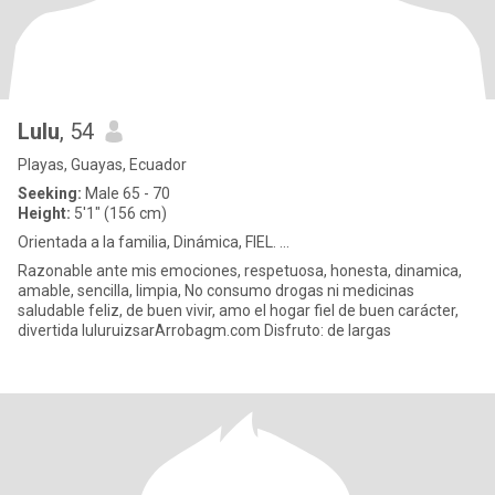
Lulu
, 54
Playas, Guayas, Ecuador
Seeking:
Male 65 - 70
Height:
5'1" (156 cm)
Orientada a la familia, Dinámica, FIEL. ...
Razonable ante mis emociones, respetuosa, honesta, dinamica,
amable, sencilla, limpia, No consumo drogas ni medicinas
saludable feliz, de buen vivir, amo el hogar fiel de buen carácter,
divertida luluruizsarArrobagm.com Disfruto: de largas