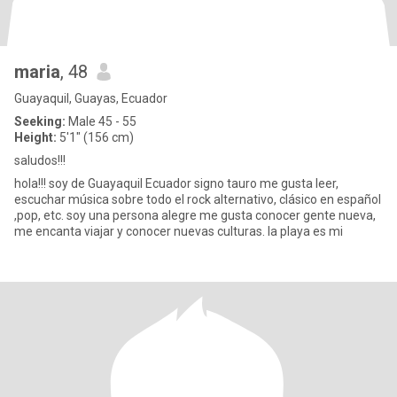
maria
, 48
Guayaquil, Guayas, Ecuador
Seeking:
Male 45 - 55
Height:
5'1" (156 cm)
saludos!!!
hola!!! soy de Guayaquil Ecuador signo tauro me gusta leer,
escuchar música sobre todo el rock alternativo, clásico en español
,pop, etc. soy una persona alegre me gusta conocer gente nueva,
me encanta viajar y conocer nuevas culturas. la playa es mi