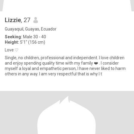
Lizzie
, 27
Guayaquil, Guayas, Ecuador
Seeking:
Male 30 - 40
Height:
5'1" (156 cm)
Love ♡
Single, no children, professional and independent. I love children
and enjoy spending quality time with my family ❤️ . I consider
myself a loyal and empathetic person, I have never liked to harm
others in any way. I am very respectful that is why I t