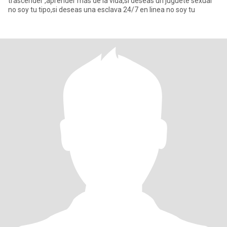
trascender ,aprender más de la vida,si deseas un juguete sexual
no soy tu tipo,si deseas una esclava 24/7 en linea no soy tu