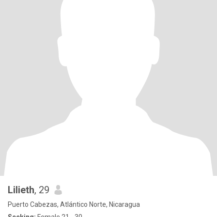
Lilieth
, 29
Puerto Cabezas, Atlántico Norte, Nicaragua