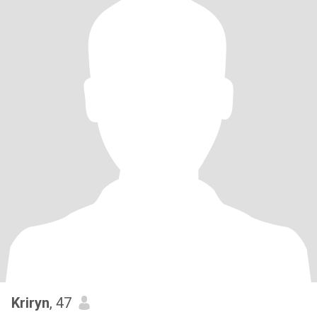
Kriryn
, 47