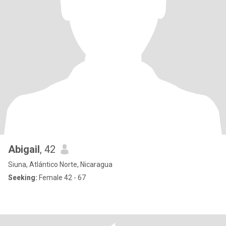
Abigail
, 42
Siuna, Atlántico Norte, Nicaragua
Seeking:
Female 42 - 67