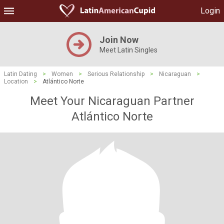
Login
Join Now
Meet Latin Singles
Latin Dating
>
Women
>
Serious Relationship
>
Nicaraguan
>
Location
>
Atlántico Norte
Meet Your Nicaraguan Partner
Atlántico Norte