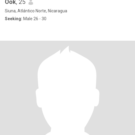
Ook
, 25
Siuna, Atlántico Norte, Nicaragua
Seeking:
Male 26 - 30