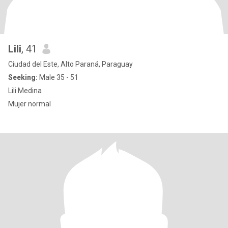
Lili
, 41
Ciudad del Este, Alto Paraná, Paraguay
Seeking:
Male 35 - 51
Lili Medina
Mujer normal