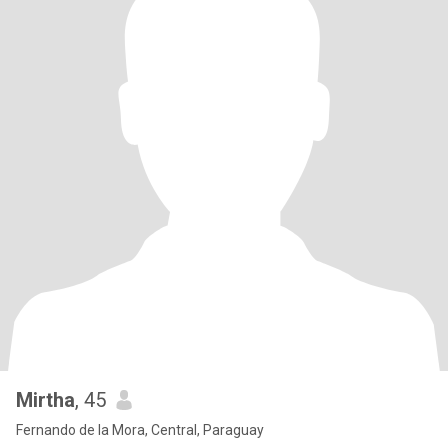
Mirtha
, 45
Fernando de la Mora, Central, Paraguay