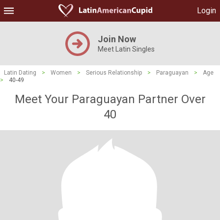
Login
Join Now
Meet Latin Singles
Latin Dating
>
Women
>
Serious Relationship
>
Paraguayan
>
Age
>
40-49
Meet Your Paraguayan Partner Over
40