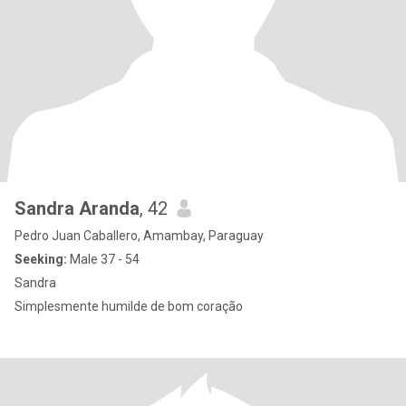
Sandra Aranda
, 42
Pedro Juan Caballero, Amambay, Paraguay
Seeking:
Male 37 - 54
Sandra
Simplesmente humilde de bom coração