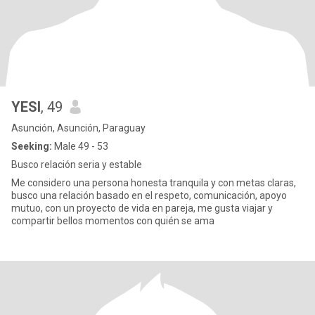
YESI
, 49
Asunción, Asunción, Paraguay
Seeking:
Male 49 - 53
Busco relación seria y estable
Me considero una persona honesta tranquila y con metas claras,
busco una relación basado en el respeto, comunicación, apoyo
mutuo, con un proyecto de vida en pareja, me gusta viajar y
compartir bellos momentos con quién se ama