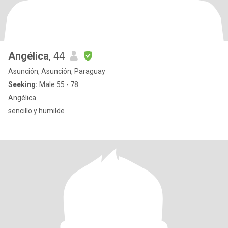
Angélica
, 44
Asunción, Asunción, Paraguay
Seeking:
Male 55 - 78
Angélica
sencillo y humilde