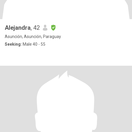
Alejandra
, 42
Asunción, Asunción, Paraguay
Seeking:
Male 40 - 55