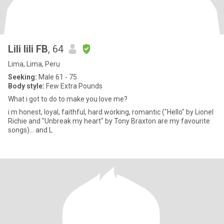
Lili lili FB
, 64
Lima, Lima, Peru
Seeking:
Male 61 - 75
Body style:
Few Extra Pounds
What i got to do to make you love me?
i m honest, loyal, faithful, hard working, romantic ("Hello" by Lionel
Richie and "Unbreak my heart" by Tony Braxton are my favourite
songs)... and L