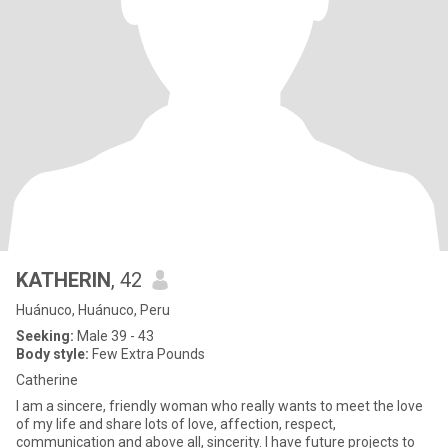
KATHERIN
, 42
Huánuco, Huánuco, Peru
Seeking:
Male 39 - 43
Body style:
Few Extra Pounds
Catherine
I am a sincere, friendly woman who really wants to meet the love
of my life and share lots of love, affection, respect,
communication and above all, sincerity. I have future projects to