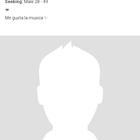
Seeking:
Male 28 - 49
💋
Me gusta la musica ✨