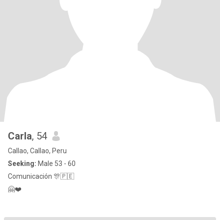
Carla
, 54
Callao, Callao, Peru
Seeking:
Male 53 - 60
Comunicación 🎊🇵🇪
🤗❤️