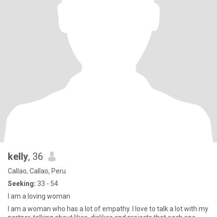
kelly
, 36
Callao, Callao, Peru
Seeking:
33 - 54
I am a loving woman
I am a woman who has a lot of empathy. I love to talk a lot with my