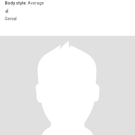
Body style:
Average
🍎
Genial