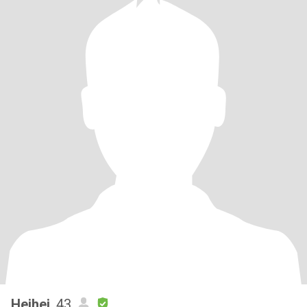
Heihei
, 43