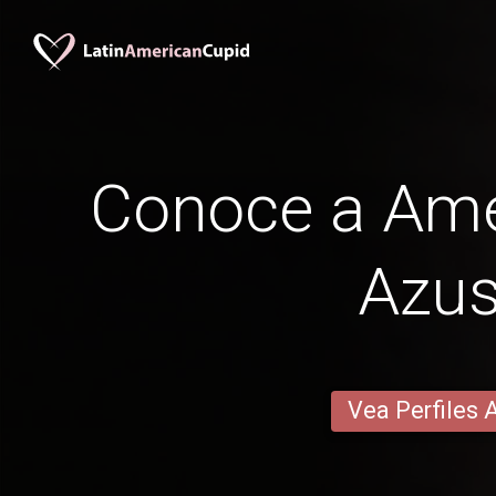
Conoce a Am
Azu
Vea Perfiles 