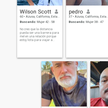
Wilson Scott
pedro
60
•
Azusa, California, Estados Unidos
37
•
Azusa, California, Estados Unidos
Buscando:
Mujer 42 - 58
Buscando:
Mujer 38 - 47
No creo que la distancia
pueda ser una barrera para
mel en una relación porque
estoy lista para viajar a
cualquier lugar para conocer
al amor de mi vida si la
encontraba.