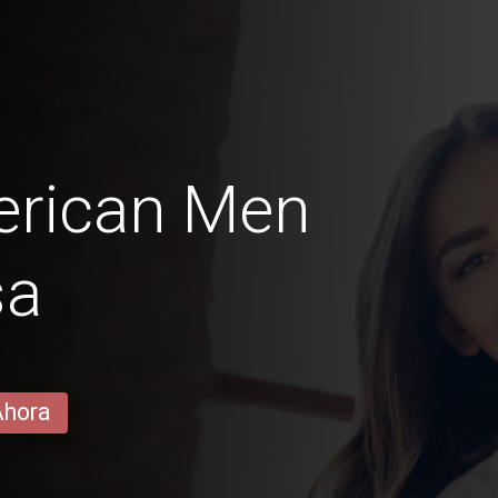
erican Men
sa
Ahora