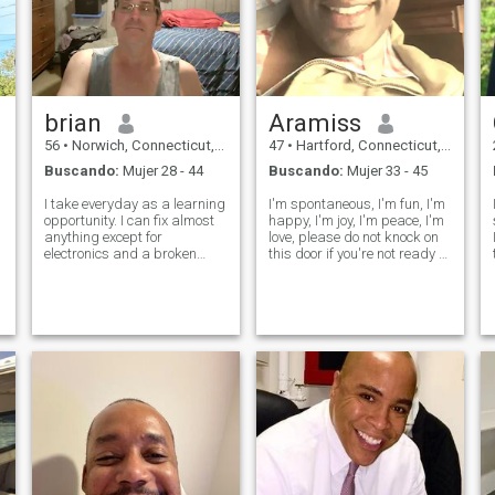
brian
Aramiss
56
•
Norwich, Connecticut, Estados Unidos
47
•
Hartford, Connecticut, Estados Unidos
Buscando:
Mujer 28 - 44
Buscando:
Mujer 33 - 45
I take everyday as a learning
I'm spontaneous, I'm fun, I'm
opportunity. I can fix almost
happy, I'm joy, I'm peace, I'm
anything except for
love, please do not knock on
electronics and a broken
this door if you're not ready to
heart.
be a part of these things
cheers!!