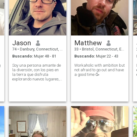
Jason
Matthew
74
•
Danbury, Connecticut, Estados Unidos
33
•
Bristol, Connecticut, Estados Unidos
Buscando:
Mujer 48 - 81
Buscando:
Mujer 22 - 43
g
Soy una persona amante de
Workaholic with ambition but
la diversión, con los pies en
not afraid to go out and have
la tierra que disfruta
a good time 🥳
explorando nuevos lugares,
probando diferentes cocinas
y acurrucarse con un buen
libro o película. Valoro la
honestidad, la amabilidad y
la buena conversación.
Buscando a alguien que sea
genuino y listo para
compartir algunas
aventuras juntos