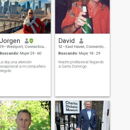
juntos y comparten un vínculo
especial entre unos y otros.
Jorgen
David
29
•
Westport, Connecticut, Estados Unidos
52
•
East Haven, Connecticut, Estados Unidos
Buscando:
Mujer 29 - 60
Buscando:
Mujer 18 - 29
Le doy una atención
Macho profesional llegando
excepcional a mi compañero
a Santo Domingo.
elegido.