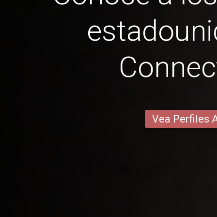
estadoun
Connect
Vea Perfiles 