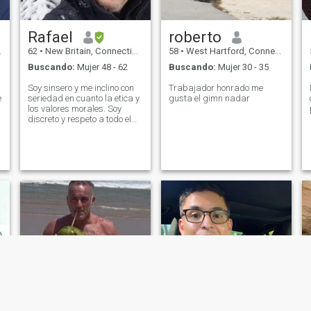
Rafael
roberto
62
•
New Britain, Connecticut, Estados Unidos
58
•
West Hartford, Connecticut, Estados Unidos
Buscando:
Mujer 48 - 62
Buscando:
Mujer 30 - 35
Soy sinsero y me inclino con
Trabajador honrado me
e
seriedad en cuanto la etica y
gusta el gimn nadar
los valores morales. Soy
discreto y respeto a todo el
mundo, si ofendo por
acidente o cometo errores,
soy humilde en aceptarlo y
pido perdon con sinceridad.
Trato de aprender al maximo
de mis errores canalizando
lo negativo por lo edificante y
constructivo'. Me gusta
compartir en familiay la
comunicacion y el respeto son
muy importantes.