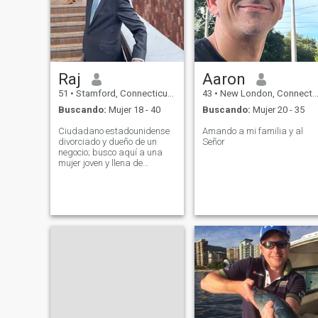
Raj
Aaron
51
•
Stamford, Connecticut, Estados Unidos
43
•
New London, Connecticut, Estados Unidos
Buscando:
Mujer 18 - 40
Buscando:
Mujer 20 - 35
Ciudadano estadounidense
Amando a mi familia y al
divorciado y dueño de un
Señor
negocio; busco aquí a una
mujer joven y llena de
energía. Soy económicamente
estable, muy honesto, culto y
respetuoso. Valoro a la
familia, disfruto de las
actividades al aire libre y soy
una persona