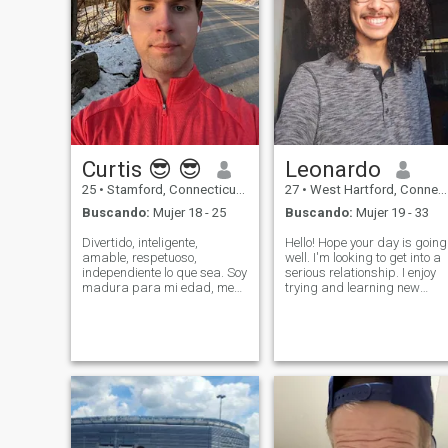
Curtis 😎 😎
Leonardo
25
•
Stamford, Connecticut, Estados Unidos
27
•
West Hartford, Connecticut, Estados Unidos
Buscando:
Mujer 18 - 25
Buscando:
Mujer 19 - 33
Divertido, inteligente,
Hello! Hope your day is going
amable, respetuoso,
well. I'm looking to get into a
independiente lo que sea. Soy
serious relationship. I enjoy
madura para mi edad, me
trying and learning new
encanta mi guitarra de gato,
thing, doing DIY projects,
edición de vídeo me encanta
and playing video
trabajar. Tengo mi propia
games/board games. I
compañía de eventos
possess great morals and
sociales donde presido en
values and I try to push
las instalaciones de mi
myself to be the b
padre en el centro comercial.
También trabajo para mi
padre y gano buen dinero.
Hago ejercicio todos los días