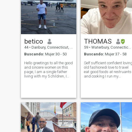
o más de un día a veces.
Hecho curioso visité Bogotá,
Colombia fue muy divertido
conocí a Luis Alfonso en mi
evento
betico
THOMAS
44
•
Danbury, Connecticut, Estados Unidos
59
•
Waterbury, Connecticut, Estados Unidos
Buscando:
Mujer 30 - 50
Buscando:
Mujer 37 - 58
Hello greetings to all the good
Self sufficient confident lovin
and sincere women on this
old fashionedi love to travel
page, I am a single father
eat good foods at restruants
living with my 5 children, I
and cooking I run my
am a very hard worker to
Buisness looking for my final
raise my children, I like to
soulmate
play soccer, volleyball and
play with my children, I am
looking for a sincere woma