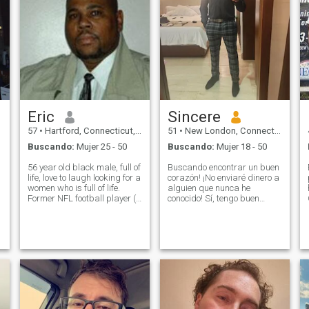
Eric
Sincere
57
•
Hartford, Connecticut, Estados Unidos
51
•
New London, Connecticut, Estados Unidos
Buscando:
Mujer 25 - 50
Buscando:
Mujer 18 - 50
56 year old black male, full of
Buscando encontrar un buen
life, love to laugh looking for a
corazón! ¡No enviaré dinero a
women who is full of life.
alguien que nunca he
Former NFL football player (if
conocido! Sí, tengo buen
you have a problem with a
corazón. ¡Pero no lo
big boys A.K.A Teddy bears)
suficientemente bueno como
don't bother. retired, now I'm
para enviarle dinero a
a sr. partner in my own law
alguien que nunca he
firm, God has
conocido! Así que por favor
no preguntes, ¡no suced