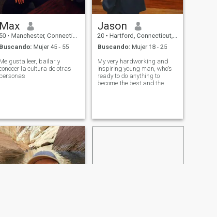
Max
Jason
50
•
Manchester, Connecticut, Estados Unidos
20
•
Hartford, Connecticut, Estados Unidos
Buscando:
Mujer 45 - 55
Buscando:
Mujer 18 - 25
Me gusta leer, bailar y
My very hardworking and
conocer la cultura de otras
inspiring young man, who's
personas
ready to do anything to
become the best and the
strongest in all forms of life,
has had goals for 20 years
that he is striving to be the
best he to best in everything