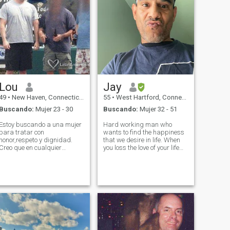
Lou
Jay
49
•
New Haven, Connecticut, Estados Unidos
55
•
West Hartford, Connecticut, Estados Unidos
Buscando:
Mujer 23 - 30
Buscando:
Mujer 32 - 51
Estoy buscando a una mujer
Hard working man who
para tratar con
wants to find the happiness
honor,respeto y dignidad.
that we desire in life. When
Creo que en cualquier
you loss the love of your life
relación comunicación junto
and your heart is crushed.
con honestidad y confianza
Your life is turned upside
es muy importante. Soy una
down, it’s scary but I put my
persona muy activa que está
trust and faith in the lord
mirando para hacer frente a
that he will see me through m
esa mujer especial para
compartir experiencias
maravillosas con. Estoy
tratando de conocer a
alguien que podemos crecer