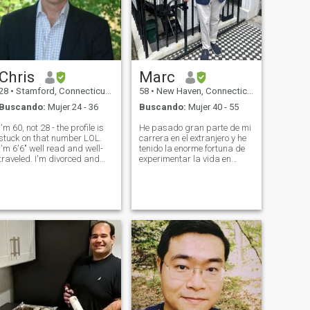
Chris
Marc
28
•
Stamford, Connecticut, Estados Unidos
58
•
New Haven, Connecticut, Estados Unidos
Buscando:
Mujer 24 - 36
Buscando:
Mujer 40 - 55
I'm 60, not 28 - the profile is
He pasado gran parte de mi
stuck on that number LOL.
carrera en el extranjero y he
I'm 6'6" well read and well-
tenido la enorme fortuna de
traveled. I'm divorced and
experimentar la vida en
have two wonderful
muchos de los rincones más
daughters
fascinantes del mundo. Mi
mayor alegría en la vida
viene de involucrarme con
personas intrigantes y
emocionantes. Mis pasiones
se centran en el arte, la
historia, las lenguas
extranjeras, la literatura
clásica, la música clásica y
los viajes globales. \Nmi
filosofía en la vida es
razonablemente simple y
directa (tomada en parte de