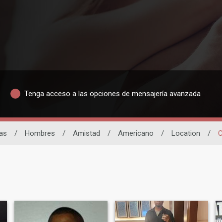
Tenga acceso a las opciones de mensajería avanzada
nas
/
Hombres
/
Amistad
/
Americano
/
Location
/
C