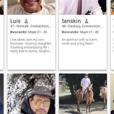
Luis
tanskin
47
•
Norwalk, Connecticut, Estados Unidos
48
•
Danbury, Connecticut, Estados Unidos
Buscando:
Mujer 21 - 45
Buscando:
Mujer 21 - 40
I live alone, own my own
An optimist with a warm
business. I love my daughter,
smile and a big heart.
traveling and enjoying life. I
really love to dance, laughing
and talking. You must have
recent pictures and more
than three in your profile or I
will think that you are a fake
scammer.