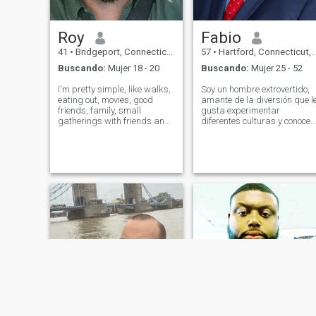
Roy
Fabio
41
•
Bridgeport, Connecticut, Estados Unidos
57
•
Hartford, Connecticut, Estados Unidos
Buscando:
Mujer 18 - 20
Buscando:
Mujer 25 - 52
I'm pretty simple, like walks,
Soy un hombre extrovertido,
eating out, movies, good
amante de la diversión que l
friends, family, small
gusta experimentar
gatherings with friends and
diferentes culturas y conocer
family. Not into parting, large
gente interesante
groups, clubs ex...