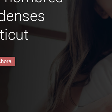
idenses
icut
Ahora