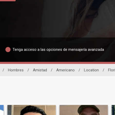
Tenga acceso a las opciones de mensajería avanzada
/
Hombres
/
Amistad
/
Americano
/
Location
/
Flor