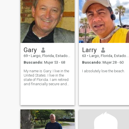
Gary
Larry
69
•
Largo, Florida, Estados Unidos
63
•
Largo, Florida, Estados Unidos
Buscando:
Mujer 53 - 68
Buscando:
Mujer 28 - 60
My name is Gary. I live in the
I absolutely love the beach.
United States. I live in the
state of Florida. I am retired
and financially secure and
take care of my 95-year-old
father. I am looking for long-
term relationship and wife to
bring to United States. I am
patient an