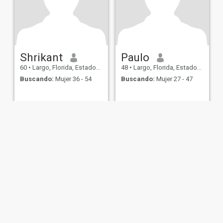
Shrikant
Paulo
60
•
Largo, Florida, Estados Unidos
48
•
Largo, Florida, Estados Unidos
Buscando:
Mujer 36 - 54
Buscando:
Mujer 27 - 47
de Uso
Política de Devoluciones
Política de privacidad
Política de cookie
IL MIL, INC. located at 200 Townsend St., Unit 43, San Francisco CA 94