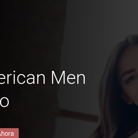
erican Men
go
Ahora