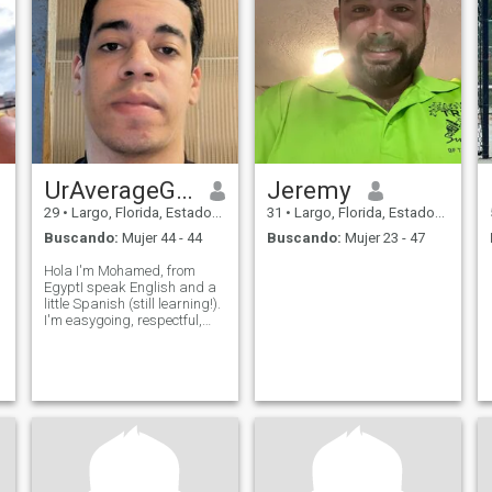
UrAverageGuy
Jeremy
29
•
Largo, Florida, Estados Unidos
31
•
Largo, Florida, Estados Unidos
Buscando:
Mujer 44 - 44
Buscando:
Mujer 23 - 47
Hola I'm Mohamed, from
EgyptI speak English and a
little Spanish (still learning!).
I'm easygoing, respectful,
and family-oriented. love
Latin culture music, food,
and the warmth of the
people. Looking for someone
real and sincere to share life
with.