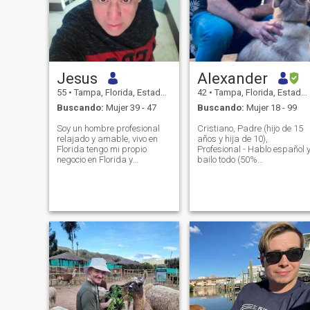
Jesus
Alexander
55
•
Tampa, Florida, Estados Unidos
42
•
Tampa, Florida, Estados Unidos
Buscando:
Mujer 39 - 47
Buscando:
Mujer 18 - 99
Soy un hombre profesional
Cristiano, Padre (hijo de 15
relajado y amable, vivo en
años y hija de 10),
Florida tengo mi propio
Profesional - Hablo español 
negocio en Florida y
bailo todo (50%
Colombia. Tengo un corazón
puertorriqueño y 50%
de oro, me gusta viajar, soy
italiano) - No es mi perro,
muy cariñosa, generosa con
pero me enc
la persona adecuada y
abierta a todas las
aventuras. Yo viajo a
Colombia con frecuencia.