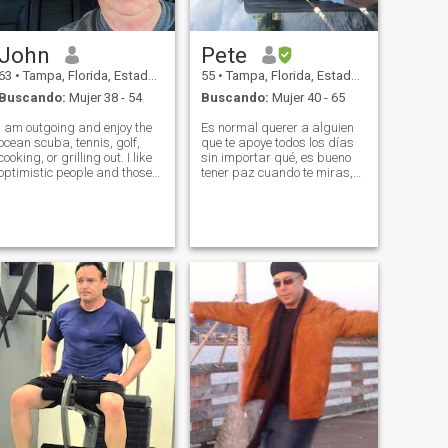
John
Pete
63
•
Tampa, Florida, Estados Unidos
55
•
Tampa, Florida, Estados Unidos
Buscando:
Mujer 38 - 54
Buscando:
Mujer 40 - 65
I am outgoing and enjoy the
Es normal querer a alguien
ocean scuba, tennis, golf,
que te apoye todos los días
cooking, or grilling out. I like
sin importar qué, es bueno
optimistic people and those
tener paz cuando te miras,
who encourage others to be
ya sea cuando estás al lado
their best. Spending time in
de ellos o cuando los ves al
nature, out to a quiet dinner,
otro lado de la habitación. Es
and relaxing together away
bueno cuando la relación no
from the hustle of o
es unilateral, es genial
cuando la química es
innegable, pero en algún
nivel otras cosas deben
estar en su lugar para tener
esa gran química. Tengo una
familia pequeña pero
estamos muy unidos a pesar
de que tenemos que volar
para vernos. Tengo una gran
vida, pero también conozco
la sensación cuando tienes a
alguien a tu lado que hace
algo que no siempre puedes