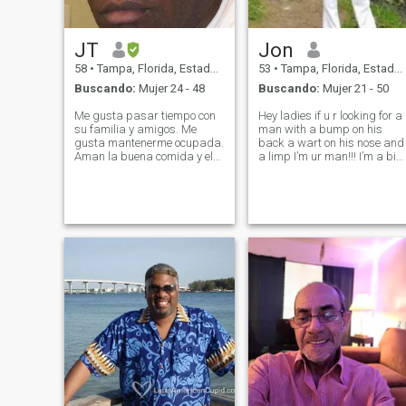
de dieta. Me encantaría
encontrar una mujer que
tenga una mentalidad y un
JT
Jon
nivel de actividad similares
para explorar el mundo.
58
•
Tampa, Florida, Estados Unidos
53
•
Tampa, Florida, Estados Unidos
Buscando:
Mujer 24 - 48
Buscando:
Mujer 21 - 50
Me gusta pasar tiempo con
Hey ladies if u r looking for a
su familia y amigos. Me
man with a bump on his
gusta mantenerme ocupada.
back a wart on his nose and
Aman la buena comida y el
a limp I’m ur man!!! I’m a big
vino. Me gusta ir a eventos
goof ball. Like to have fun.
deportivos, conciertos,
Life is to short to worry about
festivales. Estoy buscando
the small thing. Yes I have
una relación seria con
been to Columbia and loved
alguien que puede
it!!!! Been thinking
trasladarse a Florida(EE
UU)