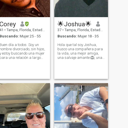
Corey
🌟Joshua🌟
41
•
Tampa, Florida, Estados Unidos
37
•
Tampa, Florida, Estados Unidos
Buscando:
Mujer 25 - 55
Buscando:
Mujer 18 - 35
Buen día a todos. Soy un
Hola que tal soy Joshua,
hombre divorciado, sin hijos,
busco una compañera para
y estoy buscando una mujer
la vida, una mejor amiga,
para una relación a largo
una salvaje amante 🦁, una
plazo que conduzca al
gran amor!!! Soy originario
matrimonio. Por favor no me
de Nueva York y ya vivo en
pidan dinero, no hay estafas.
Florida, soltero sin hijos. Me
Estoy buscando algo real,
encantan los animales, la
así que no pierdas el tiempo.
naturaleza 🏝, y viajar. Soy
Vivo e
muy humilde, creo en DIOS y
amo a la familia, soy
"GRINGO" pero entiendo
Español 💯