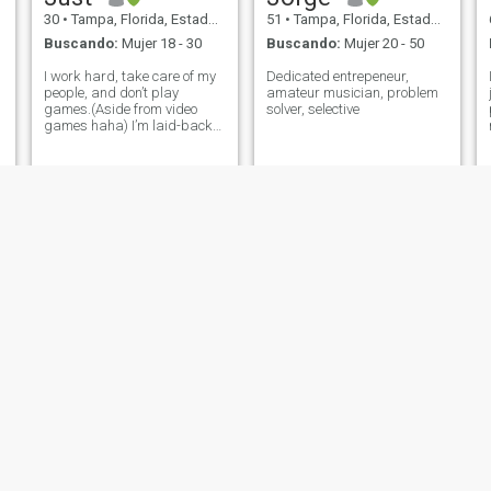
30
•
Tampa, Florida, Estados Unidos
51
•
Tampa, Florida, Estados Unidos
Buscando:
Mujer 18 - 30
Buscando:
Mujer 20 - 50
I work hard, take care of my
Dedicated entrepeneur,
people, and don’t play
amateur musician, problem
games.(Aside from video
solver, selective
games haha) I’m laid-back
but driven, loyal, and serious
about the future. I believe in
partnership, growth, and
showing up.
Alberto
John
52
•
Tampa, Florida, Estados Unidos
61
•
Tampa, Florida, Estados Unidos