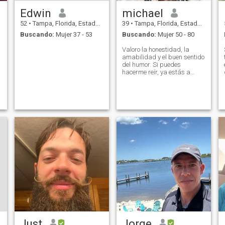
Edwin
michael
52
•
Tampa, Florida, Estados Unidos
39
•
Tampa, Florida, Estados Unidos
Buscando:
Mujer 37 - 53
Buscando:
Mujer 50 - 80
Valoro la honestidad, la
amabilidad y el buen sentido
l
del humor. Si puedes
hacerme reír, ya estás a
n
medio camino. Estoy
t
buscando a alguien que sea
g
genuino, cariñoso, y que
sepa lo que quiere en la vida.
En un compañero, valoro la
autenticidad, la honestidad y
s
la empatía. Busco a alguien
s
que comparta mis valores,
que no tenga miedo de
mostrar vulnerabilidad, y
que entienda la importancia
del apoyo mutuo y el
compromiso en una relación.
Just
Jorge