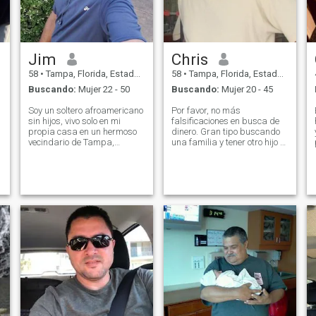
Jim
Chris
58
•
Tampa, Florida, Estados Unidos
58
•
Tampa, Florida, Estados Unidos
Buscando:
Mujer 22 - 50
Buscando:
Mujer 20 - 45
Soy un soltero afroamericano
Por favor, no más
sin hijos, vivo solo en mi
falsificaciones en busca de
propia casa en un hermoso
dinero. Gran tipo buscando
vecindario de Tampa,
una familia y tener otro hijo o
Florida. y estoy en excelente
no y crear una familia por
forma. Me mantengo
amor, diversión, respeto,
ocupado en el trabajo
dedicación, honestidad,
durante la semana pero me
confianza, apoyo, y todas las
gusta relajarme los fines de
cosas maravillosas
semana. Paso mi tiempo
Sigamos adelante y
extra disfrutando de cocinar
hagamos de 2022 un gran
en mi parrilla al aire libre,
año. Planeo casarme este
escapadas de fin de
año, así que por favor esté
semana, ir a conciertos y
disponible para mudarse
trabajar en mi jardín. Soy
aquí y construir un hogar y
una buena oyente, dispuesta
una familia. Si realmente
a escuchar y dispuesta a
deseas tener un gran hogar
compartir. Busco lo mismo en
y disfrutar de momentos
una mujer hermosa e
maravillosos, por favor ven
inteligente. También me alojo
conmigo y hagamos planes.