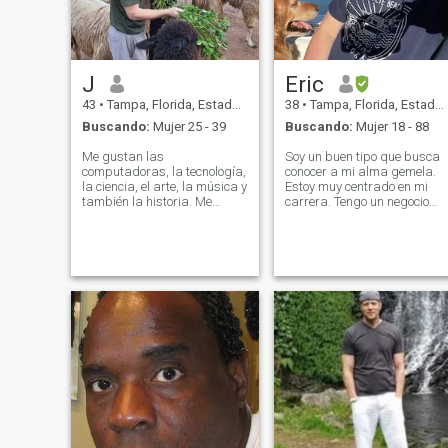
J
Eric
43
•
Tampa, Florida, Estados Unidos
38
•
Tampa, Florida, Estados Unidos
Buscando:
Mujer 25 - 39
Buscando:
Mujer 18 - 88
Me gustan las
Soy un buen tipo que busca
computadoras, la tecnología,
conocer a mi alma gemela.
la ciencia, el arte, la música y
Estoy muy centrado en mi
también la historia. Me
carrera. Tengo un negocio
gustaría ver una buena
exitoso aquí en los Estados
parte del mundo y me
Unidos. Me encanta hacer
gustaría encontrar una
ejercicio, tocar la guitarra,
mujer amable y divertida
hacer snowboard, la playa,
que me acompañara (tan
ver películas, and travelling!
cursi como suena). Me
Soy un buen tipo que busca
encanta estar afuera cuando
conocer a mi alma gemela.
hace calor, y tan lejos de él
Estoy muy centrado en mi
cuando hace frío :-P. Si
carrera. Soy dueño de un
quieres saber algo más
negocio exitoso aquí en los
detallado, ¡házmelo saber!
Estados Unidos. Me encanta
EDITAR: Recientemente he
hacer ejercicio, tocar la
bajado 70 libras con KETO y
guitarra, hacer snowboard,
ayuno. También he tomado
ir a la playa, ver películas y
un estilo de vida mucho más
viajar.
activo, además de mi ajuste