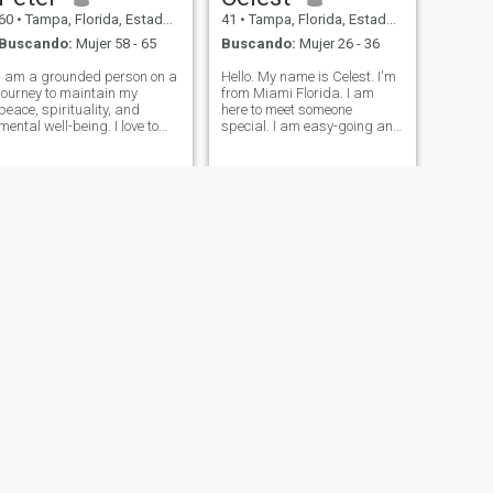
60
•
Tampa, Florida, Estados Unidos
41
•
Tampa, Florida, Estados Unidos
Buscando:
Mujer 58 - 65
Buscando:
Mujer 26 - 36
I am a grounded person on a
Hello. My name is Celest. I'm
journey to maintain my
from Miami Florida. I am
peace, spirituality, and
here to meet someone
mental well-being. I love to
special. I am easy-going and
travel, eat healthily, and enjoy
open to learn new things.
life.
"You Only Live Once" so let's
make the best of it.
SIGUIENTE
karl
38
•
Tampa, Florida, Estados Unidos