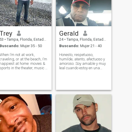
Trey
Gerald
53
•
Tampa, Florida, Estados Unidos
24
•
Tampa, Florida, Estados Unidos
Buscando:
Mujer 35 - 50
Buscando:
Mujer 21 - 40
When I’m not at work,
Honesto, respetuoso,
traveling, or at the beach, I’m
humilde, atento, afectuoso y
happiest at home: movies &
amoroso. Soy amable y muy
sports in the theater, music &
leal cuando estoy en una
drinks in the lounge,
relación. Estoy buscando una
workouts, grilling,
relación seria y a largo plazo
gardening, landscaping,
con una linda filipina
home renovation, playing
tradicional con valores que
soccer with my dog, or
pueda tratarme como a un
relaxing in the spa. I'm
rey.