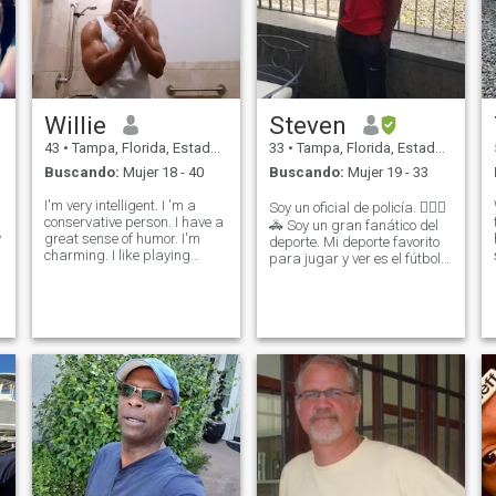
Willie
Steven
43
•
Tampa, Florida, Estados Unidos
33
•
Tampa, Florida, Estados Unidos
Buscando:
Mujer 18 - 40
Buscando:
Mujer 19 - 33
I'm very intelligent. I 'm a
Soy un oficial de policía. 👮🏾‍♂️
conservative person. I have a
🚓 Soy un gran fanático del
y
great sense of humor. I'm
deporte. Mi deporte favorito
charming. I like playing
para jugar y ver es el fútbol
sports, going to the gym. I'm
americano. Disfruto estar al
humble. I work with one of the
aire libre y me considero en
largest company as a
muy buena forma. Tengo una
marketing/ head manager
pasión por levantar pesas y
and sales. I do have options,
trotar. ¡Me complace
b
encontrar nuevas formas de
hacer ejercicio a diario!