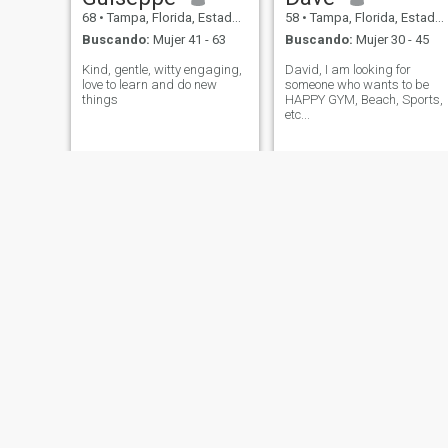
68
•
Tampa, Florida, Estados Unidos
58
•
Tampa, Florida, Estados Unidos
Buscando:
Mujer 41 - 63
Buscando:
Mujer 30 - 45
Kind, gentle, witty engaging,
David, I am looking for
love to learn and do new
someone who wants to be
things
HAPPY GYM, Beach, Sports,
etc...
Andrew
ROLANDO
54
•
Tampa, Florida, Estados Unidos
73
•
Tampa, Florida, Estados Unidos