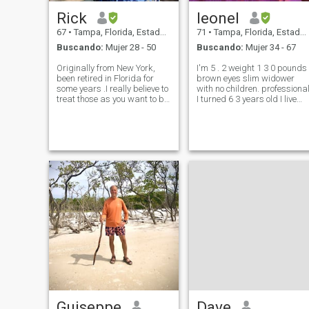
Rick
leonel
67
•
Tampa, Florida, Estados Unidos
71
•
Tampa, Florida, Estados Unidos
Buscando:
Mujer 28 - 50
Buscando:
Mujer 34 - 67
Originally from New York,
I'm 5 . 2 weight 1 3 0 pounds
been retired in Florida for
brown eyes slim widower
some years .I really believe to
with no children. professiona
treat those as you want to be
I turned 6 3 years old I live
treated. Always be truthful in
alone I turned 6 4 years old i
friendships and
June on June 3, 2017 I correc
relationships. If we're a
the date I am open to meetin
match,looking forward to
and if you are the woman I
getting together such as
would not hesitate to travel to
travel, e
meet you without pressure
always in life God blesses u
with gratitude seta respond
r thanks for reading my
profile
Guiseppe
Dave