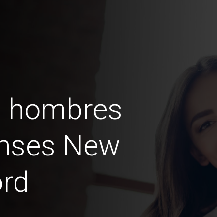
s hombres
enses New
ord