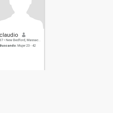
claudio
37
•
New Bedford, Massachusetts, Estados Unidos
Buscando:
Mujer 23 - 42
s
Seguridad en Citas
Mapa del Sitio
Normas de la Comunidad