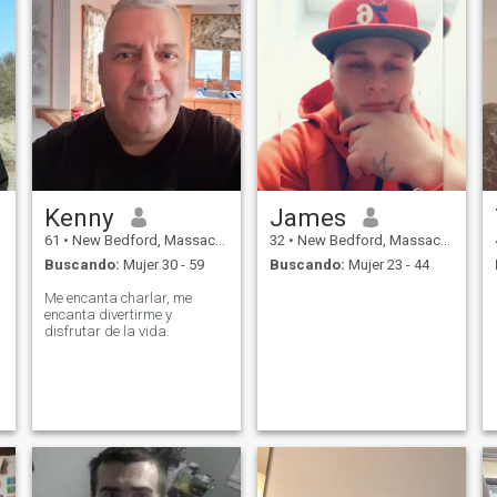
Kenny
James
61
•
New Bedford, Massachusetts, Estados Unidos
32
•
New Bedford, Massachusetts, Estados Unidos
Buscando:
Mujer 30 - 59
Buscando:
Mujer 23 - 44
Me encanta charlar, me
encanta divertirme y
disfrutar de la vida.