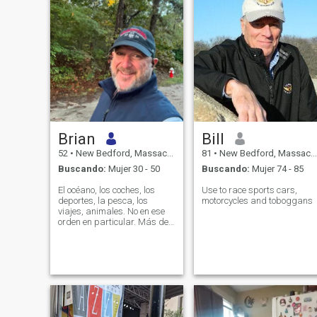
Brian
Bill
52
•
New Bedford, Massachusetts, Estados Unidos
81
•
New Bedford, Massachusetts, Estados Unidos
Buscando:
Mujer 30 - 50
Buscando:
Mujer 74 - 85
El océano, los coches, los
Use to race sports cars,
deportes, la pesca, los
motorcycles and toboggans
viajes, animales. No en ese
orden en particular. Más de
un hogar pero ama la
aventura y la
espontaneidad. Estoy activo
diariamente en el gimnasio o
corriendo por mi cuenta. 3
perros necesitan paseos
diarios también. ¡Me
mantiene en forma!