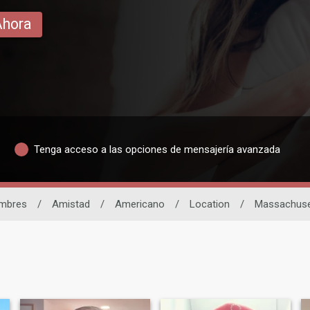
Ahora
Tenga acceso a las opciones de mensajería avanzada
mbres
/
Amistad
/
Americano
/
Location
/
Massachuse