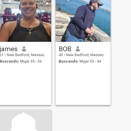
james
BOB
61
•
New Bedford, Massachusetts, Estados Unidos
43
•
New Bedford, Massachusetts, Estados Unidos
Buscando:
Mujer 35 - 54
Buscando:
Mujer 35 - 44