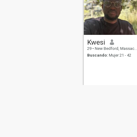
Kwesi
29
•
New Bedford, Massachusetts, Estados Unidos
Buscando:
Mujer 21 - 42
Sobre Nosotros
Contáctenos
Historias Exitosas
Términos 