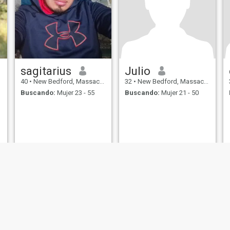
sagitarius
Julio
40
•
New Bedford, Massachusetts, Estados Unidos
32
•
New Bedford, Massachusetts, Estados Unidos
Buscando:
Mujer 23 - 55
Buscando:
Mujer 21 - 50
de Uso
Política de Devoluciones
Política de privacidad
Política de cookie