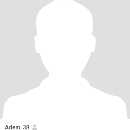
Adem
, 38