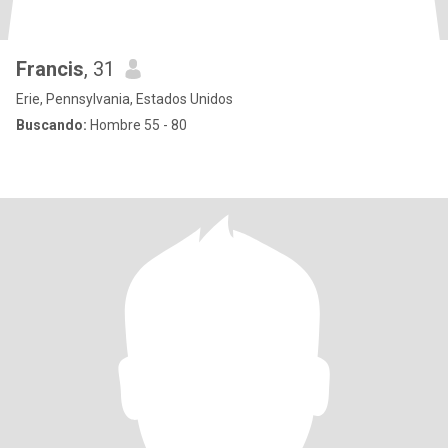
Francis
, 31
Erie, Pennsylvania, Estados Unidos
Buscando:
Hombre 55 - 80