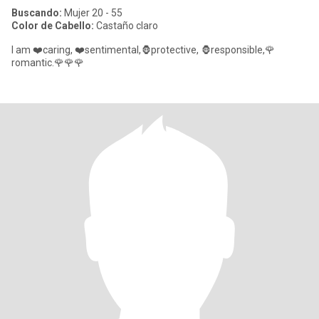
Buscando:
Mujer 20 - 55
Color de Cabello:
Castaño claro
I am ❤️caring, ❤️sentimental,🦍protective, 🦍responsible,🌹
romantic.🌹🌹🌹