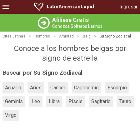
Ingresar
Afiliese Gratis
Conozca Solteros Latinos
Citas Latinas
>
Hombres
>
Amistad
>
Belg
>
Su Signo Zodiacal
Conoce a los hombres belgas por
signo de estrella
Buscar por Su Signo Zodiacal
Acuario
Aries
Cáncer
Capricornio
Escorpio
Géminis
Leo
Libra
Piscis
Sagitario
Tauro
Virgo