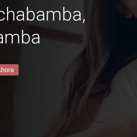
ochabamba,
amba
Ahora