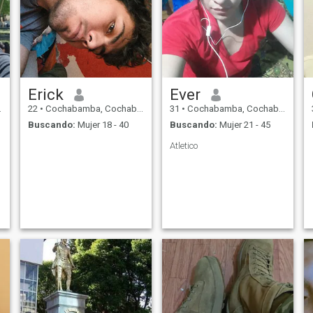
Erick
Ever
22
•
Cochabamba, Cochabamba, Bolivia
31
•
Cochabamba, Cochabamba, Bolivia
Buscando:
Mujer 18 - 40
Buscando:
Mujer 21 - 45
Atletico
e