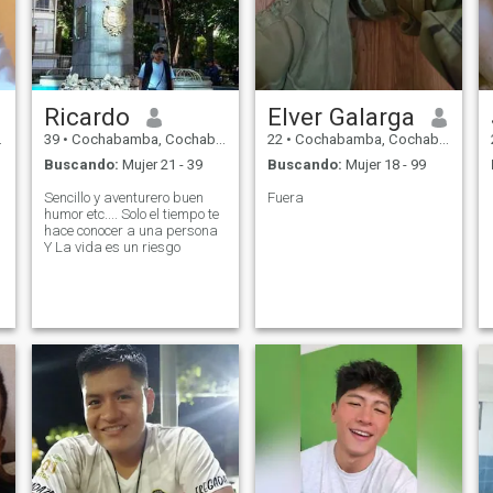
Ricardo
Elver Galarga
39
•
Cochabamba, Cochabamba, Bolivia
22
•
Cochabamba, Cochabamba, Bolivia
Buscando:
Mujer 21 - 39
Buscando:
Mujer 18 - 99
Sencillo y aventurero buen
Fuera
humor etc.... Solo el tiempo te
hace conocer a una persona
Y La vida es un riesgo