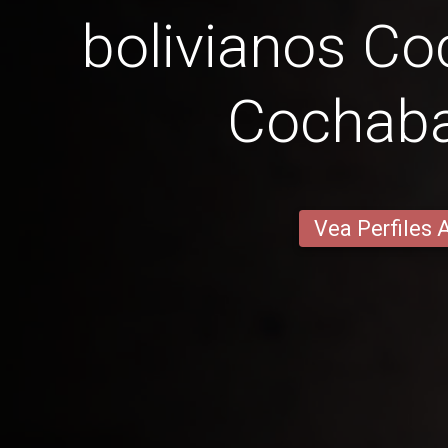
bolivianos C
Cochab
Vea Perfiles 