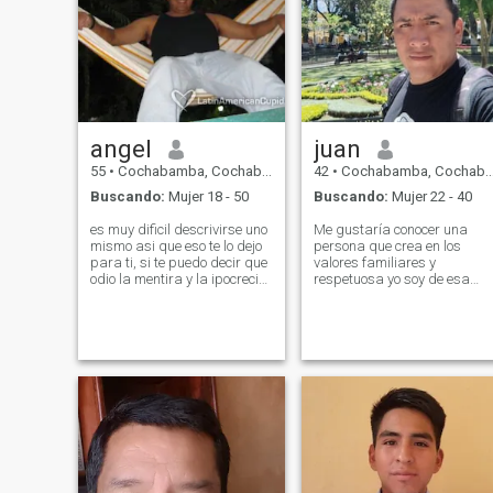
angel
juan
55
•
Cochabamba, Cochabamba, Bolivia
42
•
Cochabamba, Cochabamba, Bolivia
Buscando:
Mujer 18 - 50
Buscando:
Mujer 22 - 40
es muy dificil descrivirse uno
Me gustaría conocer una
mismo asi que eso te lo dejo
persona que crea en los
para ti, si te puedo decir que
valores familiares y
odio la mentira y la ipocrecia
respetuosa yo soy de esa
+ sinco nueve uno siete dos
forma no soy perfecto
siete uno tres nueve uno seis
también tengo mis defectos
wats y me encuentras en
pero soy una persona que
face como picho rivera y
quiere formar una familia m
espero que siempre estemos
gusta ser un poco cursi
sanos
bueno espero que nos
encontre