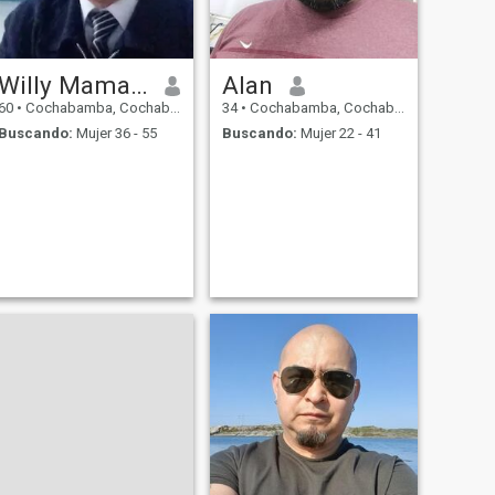
Willy Mamani Aguilar
Alan
60
•
Cochabamba, Cochabamba, Bolivia
34
•
Cochabamba, Cochabamba, Bolivia
Buscando:
Mujer 36 - 55
Buscando:
Mujer 22 - 41