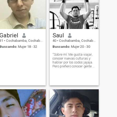
Gabriel
Saul
31
•
Cochabamba, Cochabamba, Bolivia
40
•
Cochabamba, Cochabamba, Bolivia
Buscando:
Mujer 18 - 32
Buscando:
Mujer 20 - 30
“Sobre mí: Me gusta viajar,
conocer nuevas culturas y
hablar por los codos jajaja.
Pero prefiero conocer gente y
tomar un café en una
terracita”.