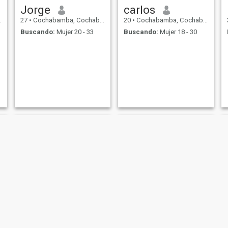
Jorge
carlos
27
•
Cochabamba, Cochabamba, Bolivia
20
•
Cochabamba, Cochabamba, Bolivia
Buscando:
Mujer 20 - 33
Buscando:
Mujer 18 - 30
Antonio calani
Orlando