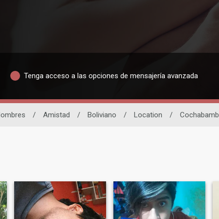
Tenga acceso a las opciones de mensajería avanzada
ombres
/
Amistad
/
Boliviano
/
Location
/
Cochabamb