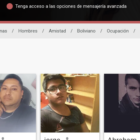
Tenga acceso a las opciones de mensajería avanzada
inas
/
Hombres
/
Amistad
/
Boliviano
/
Ocupación
/
jorge
Abraham