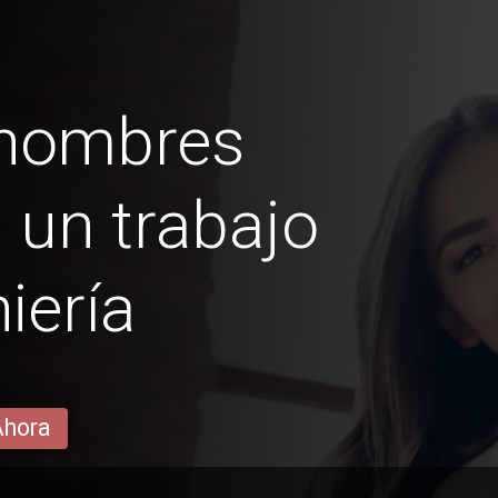
 hombres
 un trabajo
iería
Ahora