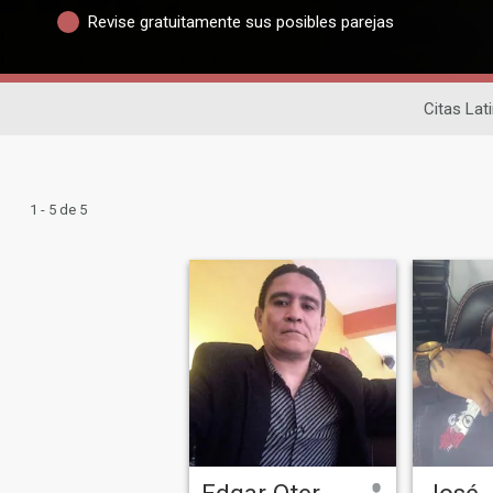
Revise gratuitamente sus posibles parejas
Citas Lat
1 - 5 de 5
Edgar Otero G.
José