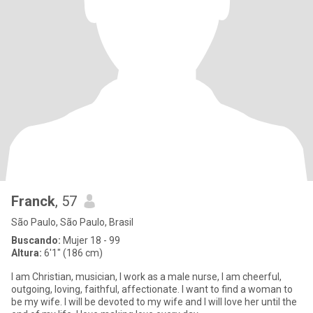
Franck
, 57
São Paulo, São Paulo, Brasil
Buscando:
Mujer 18 - 99
Altura:
6'1" (186 cm)
I am Christian, musician, I work as a male nurse, I am cheerful,
outgoing, loving, faithful, affectionate. I want to find a woman to
be my wife. I will be devoted to my wife and I will love her until the