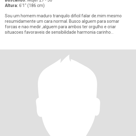
Buscando:
Mujer 27 - 50
Altura:
6'1" (186 cm)
Sou um homem maduro tranquilo dificil falar de.mim mesmo
resumidamente um cara normal. Busco alguem para somar
forcas e nao medir ,alguem para ambos ter orgulho e criar
situacoes favoraveis de sensibilidade harmonia carinho
construindo amor no dia a