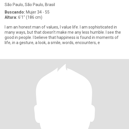
São Paulo, São Paulo, Brasil
Buscando:
Mujer 34 - 55
Altura:
6'1" (186 cm)
I am an honest man of values, I value life. I am sophisticated in
many ways, but that doesn't make me any less humble. I see the
good in people. I believe that happiness is found in moments of
life, in a gesture, a look, a smile, words, encounters, e