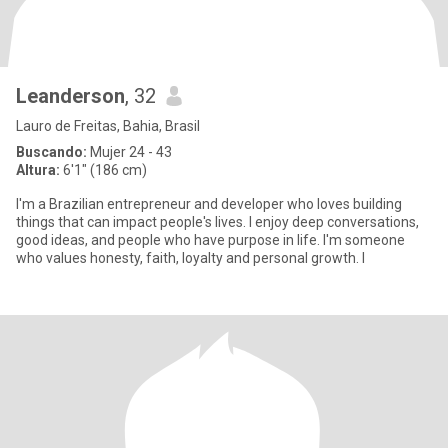
Leanderson
, 32
Lauro de Freitas, Bahia, Brasil
Buscando:
Mujer 24 - 43
Altura:
6'1" (186 cm)
I'm a Brazilian entrepreneur and developer who loves building
things that can impact people's lives. I enjoy deep conversations,
good ideas, and people who have purpose in life. I'm someone
who values honesty, faith, loyalty and personal growth. I