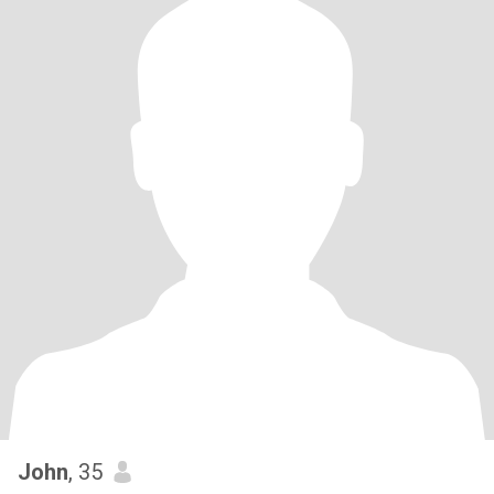
John
, 35