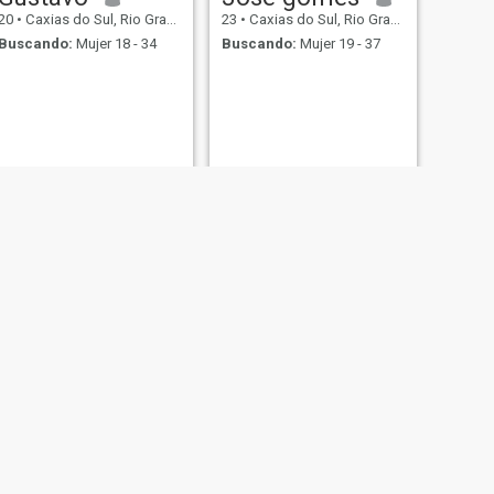
20
•
Caxias do Sul, Rio Grande do Sul, Brasil
23
•
Caxias do Sul, Rio Grande do Sul, Brasil
Buscando:
Mujer 18 - 34
Buscando:
Mujer 19 - 37
SIGUIENTE
Daniel
33
•
Caxias do Sul, Rio Grande do Sul, Brasil