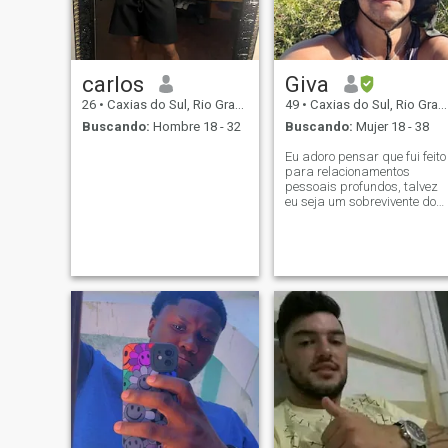
carlos
Giva
26
•
Caxias do Sul, Rio Grande do Sul, Brasil
49
•
Caxias do Sul, Rio Grande do Sul, Brasil
Buscando:
Hombre 18 - 32
Buscando:
Mujer 18 - 38
Eu adoro pensar que fui feito
para relacionamentos
pessoais profundos, talvez
eu seja um sobrevivente do
romantismo verdadeiro...