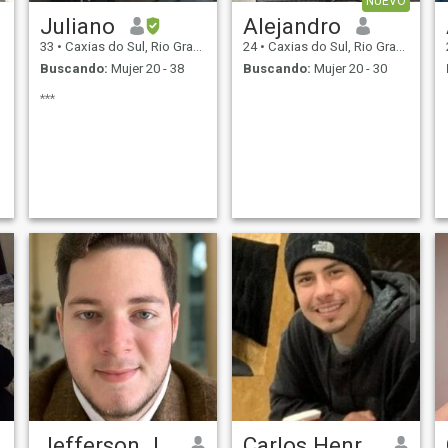
NUEVO
Juliano
Alejandro
33
•
Caxias do Sul, Rio Grande do Sul, Brasil
24
•
Caxias do Sul, Rio Grande do Sul, Brasil
Buscando:
Mujer 20 - 38
Buscando:
Mujer 20 - 30
***
Jefferson Jonathan
Carlos Henrique