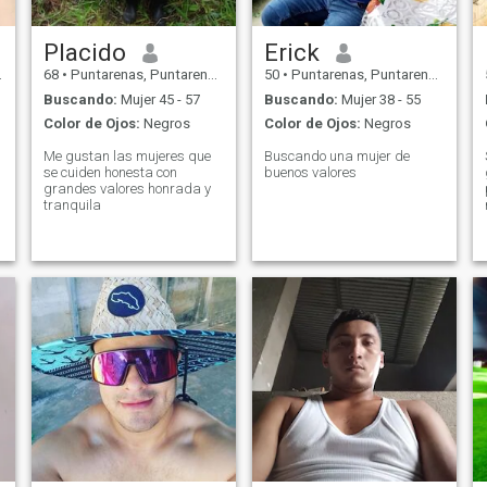
Placido
Erick
68
•
Puntarenas, Puntarenas, Costa Rica
50
•
Puntarenas, Puntarenas, Costa Rica
Buscando:
Mujer 45 - 57
Buscando:
Mujer 38 - 55
Color de Ojos:
Negros
Color de Ojos:
Negros
Me gustan las mujeres que
Buscando una mujer de
se cuiden honesta con
buenos valores
grandes valores honrada y
tranquila