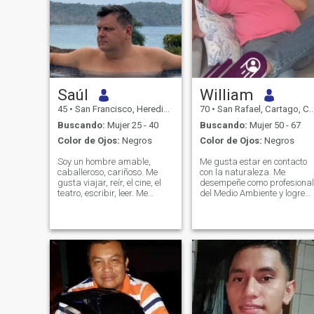
Saúl
William
45
•
San Francisco, Heredia, Costa Rica
70
•
San Rafael, Cartago, Costa Rica
Buscando:
Mujer 25 - 40
Buscando:
Mujer 50 - 67
Color de Ojos:
Negros
Color de Ojos:
Negros
Soy un hombre amable,
Me gusta estar en contacto
caballeroso, cariñoso. Me
con la naturaleza. Me
gusta viajar, reír, el cine, el
desempeñe como profesional
teatro, escribir, leer. Me
del Medio Ambiente y logre
gusta pasar tiempo en casa
conocer sus factores lo me
tocando mi guitarra o
induce a preservar los
aprendiendo cosas nuevas, o
ecosistemas del planeta.
tomar mi carro rumbo a la
playa con buena música.