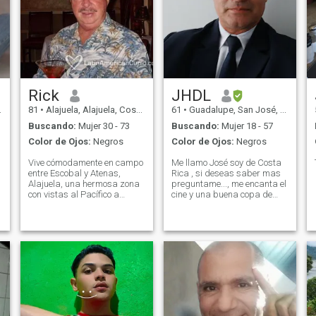
Rick
JHDL
81
•
Alajuela, Alajuela, Costa Rica
61
•
Guadalupe, San José, Costa Rica
Buscando:
Mujer 30 - 73
Buscando:
Mujer 18 - 57
Color de Ojos:
Negros
Color de Ojos:
Negros
Vive cómodamente en campo
Me llamo José soy de Costa
entre Escobal y Atenas,
Rica , si deseas saber mas
Alajuela, una hermosa zona
preguntame..., me encanta el
con vistas al Pacífico a
cine y una buena copa de
distancia.\Nam se retiró y ha
vino y hogareño, me gusta la
vivido en Costa Rica la
limpieza y el orden. Soy
mayor parte de cada año
altamente enemigo de las
durante los últimos catorce
mentiras y el engaño, .Sera
años. Disfrute de
que nos presentemos y nos
excursiones, especialmente a
conozcemos, te parece?
zonas de montaña y
manantiales.