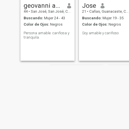
geovanni abarca
Jose
44
•
San José, San José, Costa Rica
21
•
Cañas, Guanacaste, Costa Rica
Buscando:
Mujer 24 - 43
Buscando:
Mujer 19 - 35
Color de Ojos:
Negros
Color de Ojos:
Negros
Persona amable. cariñosa y
Soy amable y cariñoso
tranquila.
Francisco
Luis 