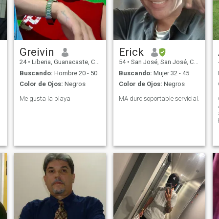
Greivin
Erick
24
•
Liberia, Guanacaste, Costa Rica
54
•
San José, San José, Costa Rica
Buscando:
Hombre 20 - 50
Buscando:
Mujer 32 - 45
Color de Ojos:
Negros
Color de Ojos:
Negros
Me gusta la playa
MA duro soportable servicial.