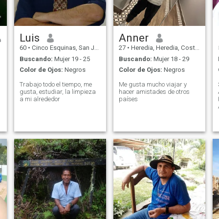
Luis
Anner
60
•
Cinco Esquinas, San José, Costa Rica
27
•
Heredia, Heredia, Costa Rica
Buscando:
Mujer 19 - 25
Buscando:
Mujer 18 - 29
Color de Ojos:
Negros
Color de Ojos:
Negros
Trabajo todo el tiempo, me
Me gusta mucho viajar y
gusta, estudiar, la limpieza
hacer amistades de otros
a mi alrededor
países