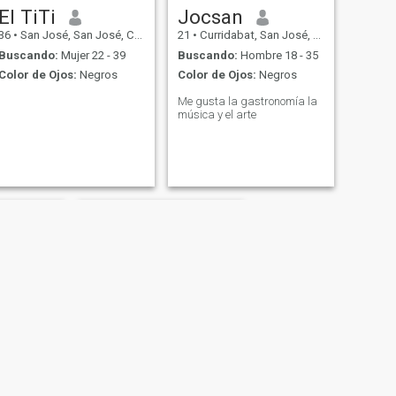
El TiTi
Jocsan
36
•
San José, San José, Costa Rica
21
•
Curridabat, San José, Costa Rica
Buscando:
Mujer 22 - 39
Buscando:
Hombre 18 - 35
Color de Ojos:
Negros
Color de Ojos:
Negros
Me gusta la gastronomía la
música y el arte
Willy