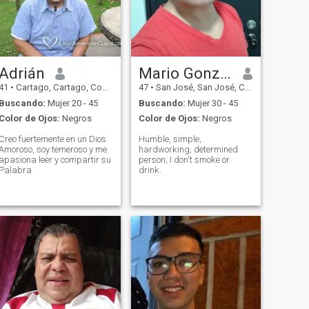
Adrián
Mario Gonzalez
41
•
Cartago, Cartago, Costa Rica
47
•
San José, San José, Costa Rica
Buscando:
Mujer 20 - 45
Buscando:
Mujer 30 - 45
Color de Ojos:
Negros
Color de Ojos:
Negros
Creo fuertemente en un Dios
Humble, simple,
Amoroso, soy temeroso y me
hardworking, determined
apasiona leer y compartir su
person; I don't smoke or
Palabra
drink.