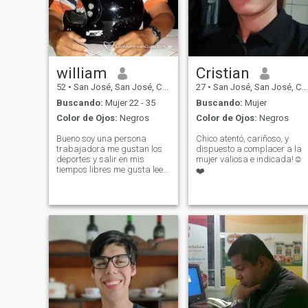
william
Cristian
52
•
San José, San José, Costa Rica
27
•
San José, San José, Costa Rica
Buscando:
Mujer 22 - 35
Buscando:
Mujer
Color de Ojos:
Negros
Color de Ojos:
Negros
Bueno soy una persona
Chico atentó, cariñoso, y
trabajadora me gustan los
dispuesto a complacer a la
deportes y salir en mis
mujer valiosa e indicada!☺️
tiempos libres me gusta leer
❤️
conversar andar en
motocicleta y ver la television
usar internet