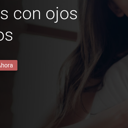
s con ojos
os
Ahora