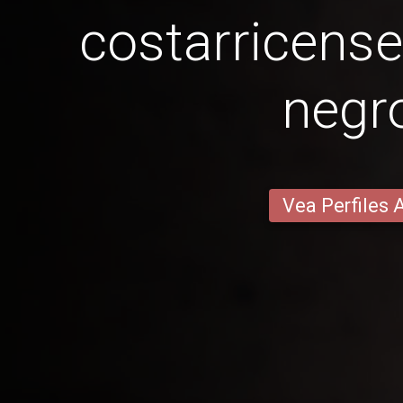
costarricense
negr
Vea Perfiles 