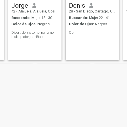
Jorge
Denis
42
•
Alajuela, Alajuela, Costa Rica
28
•
San Diego, Cartago, Costa Rica
Buscando:
Mujer 18 - 30
Buscando:
Mujer 22 - 41
Color de Ojos:
Negros
Color de Ojos:
Negros
Divertido, no tomo, no fumo,
Op
trabajador, cariñoso.
RQ
Alejandro
Deiby