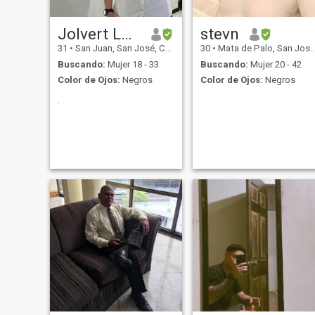
Jolvert Lopez
stevn
31
•
San Juan, San José, Costa Rica
30
•
Mata de Palo, San José, Costa Rica
Buscando:
Mujer 18 - 33
Buscando:
Mujer 20 - 42
Color de Ojos:
Negros
Color de Ojos:
Negros
.