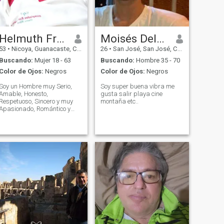
Helmuth Freddy
Moisés Delgado
53
•
Nicoya, Guanacaste, Costa Rica
26
•
San José, San José, Costa Rica
Buscando:
Mujer 18 - 63
Buscando:
Hombre 35 - 70
Color de Ojos:
Negros
Color de Ojos:
Negros
Soy un Hombre muy Serio,
Soy super buena vibra me
Amable, Honesto,
gusta salir playa cine
Respetuoso, Sincero y muy
montaña etc..
Apasionado, Romántico y
espero tener una Relación de
Pareja con alguien.