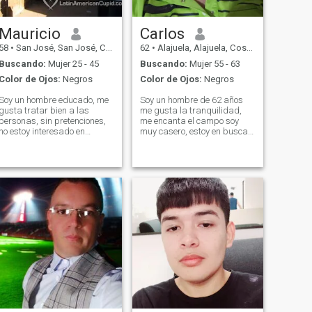
Mauricio
Carlos
58
•
San José, San José, Costa Rica
62
•
Alajuela, Alajuela, Costa Rica
Buscando:
Mujer 25 - 45
Buscando:
Mujer 55 - 63
Color de Ojos:
Negros
Color de Ojos:
Negros
Soy un hombre educado, me
Soy un hombre de 62 años
gusta tratar bien a las
me gusta la tranquilidad,
personas, sin pretenciones,
me encanta el campo soy
no estoy interesado en
muy casero, estoy en busca
relaciones de interes, busco
de reacer mi vida y dar
compañera leal.
oportunidad a ser feliz