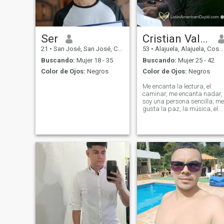
Ser
Cristian Valerio E.
21
•
San José, San José, Costa Rica
53
•
Alajuela, Alajuela, Costa Rica
Buscando:
Mujer 18 - 35
Buscando:
Mujer 25 - 42
Color de Ojos:
Negros
Color de Ojos:
Negros
Me encanta la lectura, el
caminar, me encanta nadar,
soy una persona sencilla, me
gusta la paz, la música, el
teatro y el cine, si gustas
conocerme mas escríbame y
hablamos