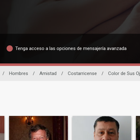
Tenga acceso a las opciones de mensajería avanzada
/
Hombres
/
Amistad
/
Costarricense
/
Color de Sus O