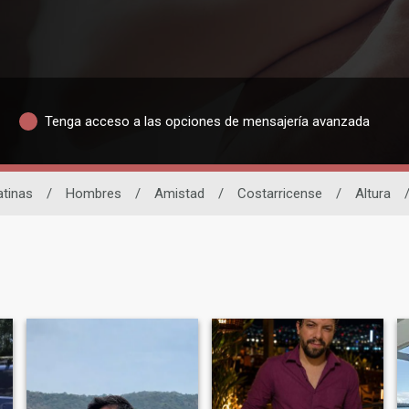
Tenga acceso a las opciones de mensajería avanzada
atinas
/
Hombres
/
Amistad
/
Costarricense
/
Altura