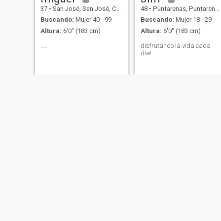
37
•
San José, San José, Costa Rica
48
•
Puntarenas, Puntarenas, Costa Rica
Buscando:
Mujer 40 - 99
Buscando:
Mujer 18 - 29
Altura:
6'0" (183 cm)
Altura:
6'0" (183 cm)
.....
disfrutando la vida cada
dia!
Dan
Mauricio
44
•
Limón, Limón, Costa Rica
34
•
San José, Alajuela, Costa Rica