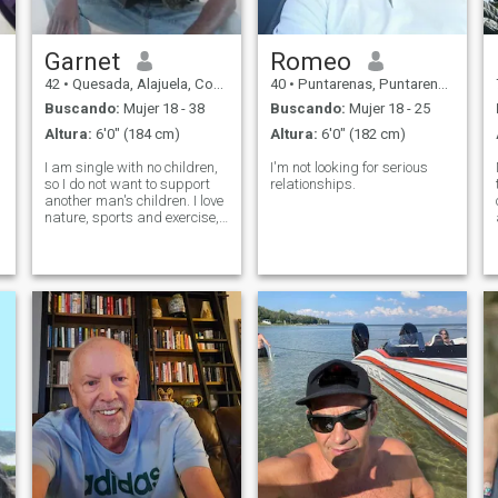
Garnet
Romeo
42
•
Quesada, Alajuela, Costa Rica
40
•
Puntarenas, Puntarenas, Costa Rica
Buscando:
Mujer 18 - 38
Buscando:
Mujer 18 - 25
Altura:
6'0" (184 cm)
Altura:
6'0" (182 cm)
I am single with no children,
I'm not looking for serious
so I do not want to support
relationships.
another man's children. I love
nature, sports and exercise,
walking, I like to eat healthy
and I am looking to form a
proper relationship.