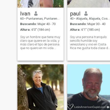
Ivan
paul
60
•
Puntarenas, Puntarenas, Costa Rica
40
•
Alajuela, Alajuela, Costa Rica
Buscando:
Mujer 40 - 70
Buscando:
Mujer 30 - 40
Altura:
6'0" (184 cm)
Altura:
6'1" (185 cm)
Soy un hombre que tiene muy
Soy una persona tranquilo
claro que quiere en la vida, y
sencillo humilde soy
más claro el tipo de persona
venezolano y vivo en Costa
que no quiero en mi vida.
Rica me gusta toda clase de
Creo profundamente en el
comida me gusta mucho la
amor y me siento un hombre
naturaleza los animales
feliz y completo para
montañas mar y Ríos busco
compartir todo lo que Dios
una buena mujer que de
me a dado y entregar todo el,
muestres su lealtad sin
amor que llevo dentro. Amo a
seriedad una mujer humilde
mis dos hijos ya grandes.
y sencilla yo sé que aquí en
Amo mis animales, amo la
un lugar del mundo hay esa
vida al aire libre y los
mujer hermosa
deportes extremos. Espero
encontrar esa mujer idónea
que comparta mis gustos y
yo los de ella. Amo esta tierra
donde viví 3 años.