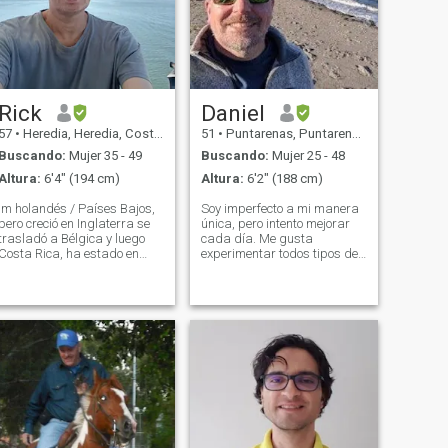
Rick
Daniel
57
•
Heredia, Heredia, Costa Rica
51
•
Puntarenas, Puntarenas, Costa Rica
Buscando:
Mujer 35 - 49
Buscando:
Mujer 25 - 48
Altura:
6'4" (194 cm)
Altura:
6'2" (188 cm)
Im holandés / Países Bajos,
Soy imperfecto a mi manera
pero creció en Inglaterra se
única, pero intento mejorar
trasladó a Bélgica y luego
cada día. Me gusta
Costa Rica, ha estado en
experimentar todos tipos de
Costa Rica. Es hora de
cosas nuevas, desde música
seguir adelante. ¿De
hasta personas y lugares.
acuerdo? Vender el negocio y
Quiero continuar crecer en
viajar por el mundo con el
todas maneras, incluyendo
amor de mi vida, o encontrar
las maneras de que no he
a una buena persona y
pensado aún. Esto
establecerme con ella.