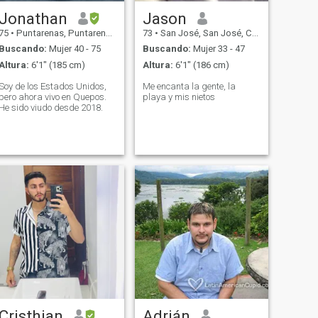
Jonathan
Jason
75
•
Puntarenas, Puntarenas, Costa Rica
73
•
San José, San José, Costa Rica
Buscando:
Mujer 40 - 75
Buscando:
Mujer 33 - 47
Altura:
6'1" (185 cm)
Altura:
6'1" (186 cm)
Soy de los Estados Unidos,
Me encanta la gente, la
pero ahora vivo en Quepos.
playa y mis nietos
He sido viudo desde 2018.
Cristhian
Adrián