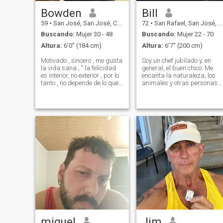
Bowden
Bill
59
•
San José, San José, Costa Rica
72
•
San Rafael, San José, Costa Rica
Buscando:
Mujer 30 - 48
Buscando:
Mujer 22 - 70
Altura:
6'0" (184 cm)
Altura:
6'7" (200 cm)
Motivado , sincero , me gusta
Soy un chef jubilado y, en
la vida sana , " la felicidad
general, el buen chico. Me
es interior, no exterior , por lo
encanta la naturaleza, los
tanto , no depende de lo que
animales y otras personas
tenemos, sino de lo que
agradables. Soy alto,
somos." Pablo Neruda
delgado y ama la vida.
miguel
Jim