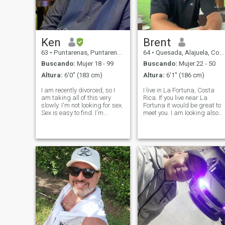
trabajo asesoro en
Tecnología de Hospitalidad.
Actualmente vivo en Costa
Rica, originario de Bothell
Washington, donde
eventualmente regresaré
Ken
Brent
63
•
Puntarenas, Puntarenas, Costa Rica
64
•
Quesada, Alajuela, Costa Rica
Buscando:
Mujer 18 - 99
Buscando:
Mujer 22 - 50
Altura:
6'0" (183 cm)
Altura:
6'1" (186 cm)
I am recently divorced, so I
I live in La Fortuna, Costa
am taking all of this very
Rica. If you live near La
slowly. I'm not looking for sex.
Fortuna it would be great to
Sex is easy to find. I'm
meet you. I am looking also
looking for a life partner -
for a good woman who is
someone whose life is
active, likes to cook and
already fulfilling, whose
enjoys many things
outlook is happy, whose mind
is active. Yes, physical a