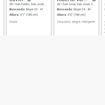
38
•
San Pedro, San José, Costa Rica
42
•
San José, San José, Costa Rica
Buscando:
Mujer 23 - 41
Buscando:
Mujer 24 - 43
Altura:
6'1" (185 cm)
Altura:
6'0" (184 cm)
Doctor
Simpático, alegre, inteligente
Top Boy
Darren
34
•
San José, San José, Costa Rica
45
•
Limón, Limón, Costa Rica