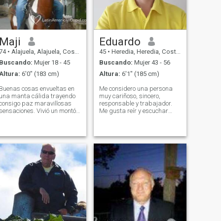
Maji
Eduardo
74
•
Alajuela, Alajuela, Costa Rica
45
•
Heredia, Heredia, Costa Rica
Buscando:
Mujer 18 - 45
Buscando:
Mujer 43 - 56
Altura:
6'0" (183 cm)
Altura:
6'1" (185 cm)
Buenas cosas envueltas en
Me considero una persona
una manta cálida trayendo
muy cariñoso, sincero,
consigo paz maravillosas
responsable y trabajador.
sensaciones. Vivió un montón
Me gusta reír y escuchar
de lugares, hizo un montón
música. 私は自分自身をとて
de cosas. Cocinar es
も愛情深く、誠実で、責任
divertido. Vivir sano es más
感があり、勤勉な人間だと
divertido. Investigo mucho en
考えています。私は笑うこ
economía, política, historia,
とと音楽を聴くことが好き
ciencia, culturas. Solo me
gusta aprender mientras
です。 I am a very loving,
trato de mantener una mente
sincere, responsible and
abierta y no ser demasiado
hard-working person. I love
obstinado. El conocimiento y
to laugh, listen to music, play
la verdad hablan por sí
basketball and go to the
mismos. Lo peor es pensar
beach.
que lo sabes todo. Me gusta
la vida fuera y en el campo, y