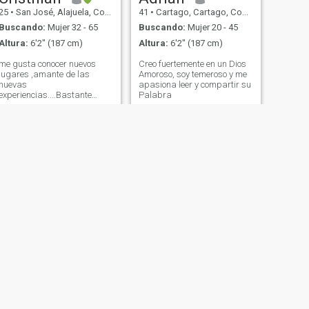
25
•
San José, Alajuela, Costa Rica
41
•
Cartago, Cartago, Costa Rica
Buscando:
Mujer 32 - 65
Buscando:
Mujer 20 - 45
Altura:
6'2" (187 cm)
Altura:
6'2" (187 cm)
me gusta conocer nuevos
Creo fuertemente en un Dios
lugares ,amante de las
Amoroso, soy temeroso y me
nuevas
apasiona leer y compartir su
experiencias....Bastante
Palabra
atento cuando algo me
agrada... me gusta la
musica y tengo un talento y
es cantar
SIGUIENTE
Jeickol
23
•
Limón, Limón, Costa Rica