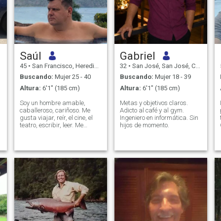
Saúl
Gabriel
45
•
San Francisco, Heredia, Costa Rica
32
•
San José, San José, Costa Rica
Buscando:
Mujer 25 - 40
Buscando:
Mujer 18 - 39
Altura:
6'1" (185 cm)
Altura:
6'1" (185 cm)
Soy un hombre amable,
Metas y objetivos claros.
caballeroso, cariñoso. Me
Adicto al café y al gym.
gusta viajar, reír, el cine, el
Ingeniero en informática. Sin
teatro, escribir, leer. Me
hijos de momento.
gusta pasar tiempo en casa
tocando mi guitarra o
aprendiendo cosas nuevas, o
tomar mi carro rumbo a la
playa con buena música.