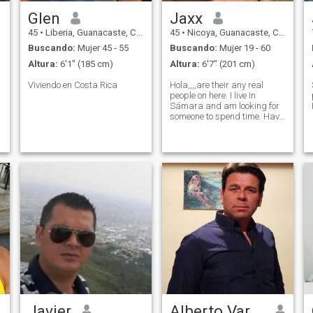
Glen
Jaxx
45
•
Liberia, Guanacaste, Costa Rica
45
•
Nicoya, Guanacaste, Costa Rica
Buscando:
Mujer 45 - 55
Buscando:
Mujer 19 - 60
Altura:
6'1" (185 cm)
Altura:
6'7" (201 cm)
Viviendo en Costa Rica
Hola,,,,are their any real
people on here. I live In
Sámara and am looking for
someone to spend time. Have
fun. Live life I. This beautiful
country. If you are real and
want to come to the beach to
meet me I will provide with
transport.
Javier
Alberto Vargas