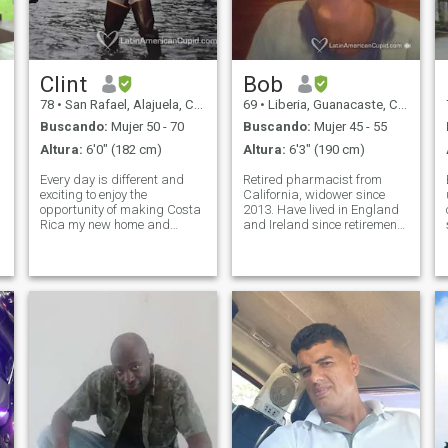
Clint
Bob
78
•
San Rafael, Alajuela, Costa Rica
69
•
Liberia, Guanacaste, Costa Rica
Buscando:
Mujer 50 - 70
Buscando:
Mujer 45 - 55
Altura:
6'0" (182 cm)
Altura:
6'3" (190 cm)
Every day is different and
Retired pharmacist from
exciting to enjoy the
California, widower since
opportunity of making Costa
2013. Have lived in England
Rica my new home and
and Ireland since retirement
country. My business is in
and now in Costa Rica. 65
water and I have spent my
years old, 6'4" and a little
life inventing and proving
over weight. Good sense of
technologies that can help
humor, honest, caring and
humanity. Born and Raised
intelligent. Enjoy all cuisines
in Minnesota but