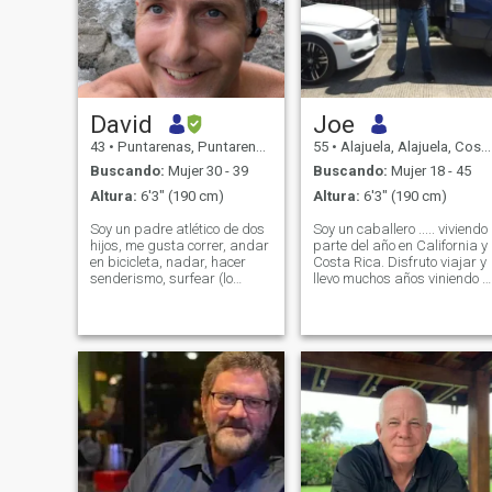
David
Joe
43
•
Puntarenas, Puntarenas, Costa Rica
55
•
Alajuela, Alajuela, Costa Rica
Buscando:
Mujer 30 - 39
Buscando:
Mujer 18 - 45
Altura:
6'3" (190 cm)
Altura:
6'3" (190 cm)
Soy un padre atlético de dos
Soy un caballero ..... viviendo
hijos, me gusta correr, andar
parte del año en California y
en bicicleta, nadar, hacer
Costa Rica. Disfruto viajar y
senderismo, surfear (lo
llevo muchos años viniendo a
intento, todavía no soy
Alajuela. Me encanta la
bueno), baloncesto,
conversación y disfruto
pickelball Si tienes otra
cocinar para cenas
actividad al aire libre
románticas.
probablemente me gustaría
eso también! Me encanta
cantar karaoke, hago
cerveza de jengibre,
kombucha, tapache y vino de
mango. Soy suplente como
instructor de HIIT para mi
grupo de ejercicios y para el