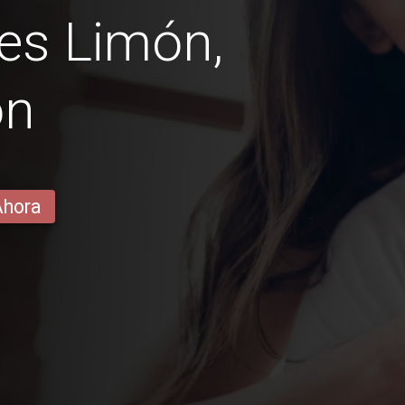
es Limón,
ón
Ahora