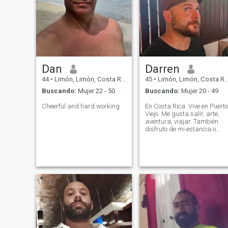
Dan
Darren
44
•
Limón, Limón, Costa Rica
45
•
Limón, Limón, Costa Rica
Buscando:
Mujer 22 - 50
Buscando:
Mujer 20 - 49
Cheerful and hard working
En Costa Rica. Vive en Puerto
Viejo. Me gusta salir, arte,
aventura, viajar. También
disfruto de mi estancia o
simplemente de relax.