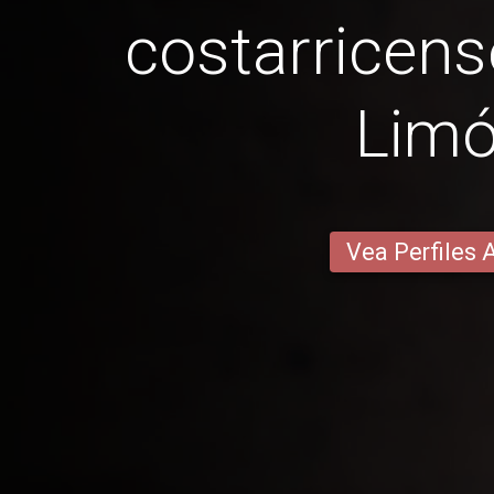
costarricens
Lim
Vea Perfiles 