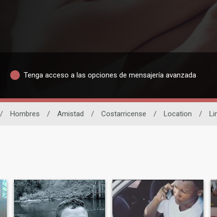
Tenga acceso a las opciones de mensajería avanzada
/
Hombres
/
Amistad
/
Costarricense
/
Location
/
Li