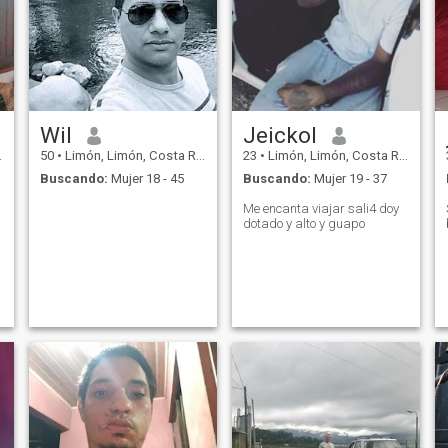
Wil
Jeickol
50
•
Limón, Limón, Costa Rica
23
•
Limón, Limón, Costa Rica
Buscando:
Mujer 18 - 45
Buscando:
Mujer 19 - 37
Me encanta viajar sali4 doy
dotado y alto y guapo