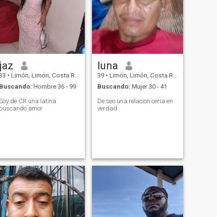
jaz
luna
33
•
Limón, Limón, Costa Rica
39
•
Limón, Limón, Costa Rica
Buscando:
Hombre 36 - 99
Buscando:
Mujer 30 - 41
Soy de CR una latina
De seo una relacion ceria en
buscando amor
verdad