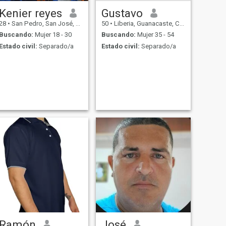
Kenier reyes
Gustavo
28
•
San Pedro, San José, Costa Rica
50
•
Liberia, Guanacaste, Costa Rica
Buscando:
Mujer 18 - 30
Buscando:
Mujer 35 - 54
Estado civil:
Separado/a
Estado civil:
Separado/a
Ramón
José