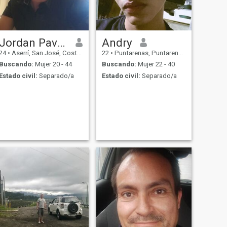
Jordan Pavon
Andry
24
•
Aserrí, San José, Costa Rica
22
•
Puntarenas, Puntarenas, Costa Rica
Buscando:
Mujer 20 - 44
Buscando:
Mujer 22 - 40
Estado civil:
Separado/a
Estado civil:
Separado/a