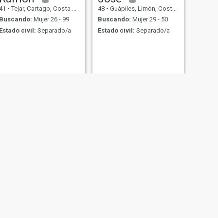
41
•
Tejar, Cartago, Costa Rica
48
•
Guápiles, Limón, Costa Rica
Buscando:
Mujer 26 - 99
Buscando:
Mujer 29 - 50
Estado civil:
Separado/a
Estado civil:
Separado/a
SIGUIENTE
Ivan
45
•
Guápiles, Limón, Costa Rica