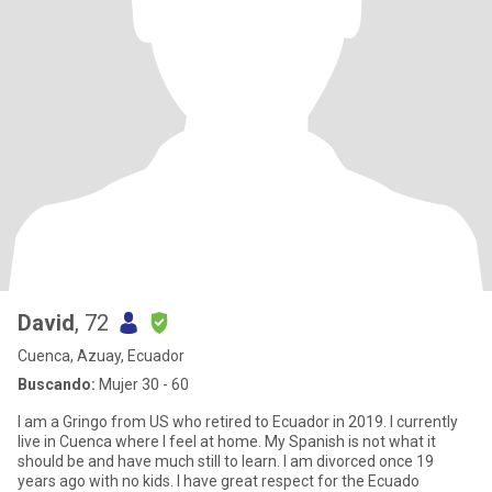
David
, 72
Cuenca, Azuay, Ecuador
Buscando:
Mujer 30 - 60
I am a Gringo from US who retired to Ecuador in 2019. I currently
live in Cuenca where I feel at home. My Spanish is not what it
should be and have much still to learn. I am divorced once 19
years ago with no kids. I have great respect for the Ecuado