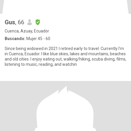
Gus
, 66
Cuenca, Azuay, Ecuador
Buscando:
Mujer 45 - 60
Since being widowed in 2021 I retired early to travel. Currently I'm
in Cuenca, Ecuador. I like blue skies, lakes and mountains, beaches
and old cities. I enjoy eating out, walking/hiking, scuba diving, films,
listening to music, reading, and watchin