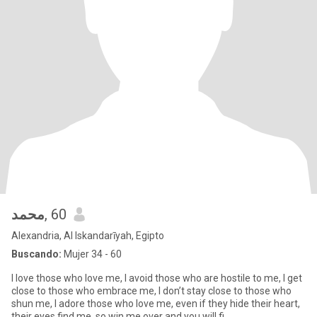
محمد
, 60
Alexandria, Al Iskandarīyah, Egipto
Buscando:
Mujer 34 - 60
I love those who love me, I avoid those who are hostile to me, I get
close to those who embrace me, I don’t stay close to those who
shun me, I adore those who love me, even if they hide their heart,
their eyes find me, so win me over and you will fi