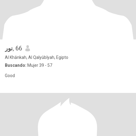
نور
, 66
Al Khānkah, Al Qalyūbīyah, Egipto
Buscando:
Mujer 39 - 57
Good