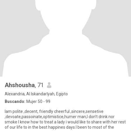
Ahshousha
, 71
Alexandria, Al Iskandarīyah, Egipto
Buscando:
Mujer 50 - 99
Iam polite ,decent, friendly cheerful ,sincere,sensetive
,devoate,passoinate,optimistice,humer man,I don't drink nor
smoke I know how to treat a lady i would like to share with her rest
of our life to in the best happines days.I been to most of the