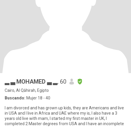
▂ ▃ MOHAMED ▃ ▂
, 60
Cairo, Al Qāhirah, Egipto
Buscando:
Mujer 18 - 40
I am divorced and has grown up kids, they are Americans and live
in USA and I live in Africa and UAE where my is, I also have a 3
years old live with mam, I started my first master in UK, I
completed 2 Master degrees from USA and I have an incomplete