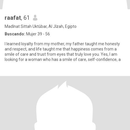
raafat
, 61
Madīnat Sittah Uktūbar, Al Jīzah, Egipto
Buscando:
Mujer 39 - 56
I learned loyalty from my mother, my father taught me honesty
and respect, and life taught me that happiness comes from a
smile of care and trust from eyes that truly love you. Yes, I am
looking for a woman who has a smile of care, self-confidence, a