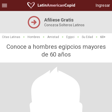
Ingresar
Afiliese Gratis
Conozca Solteros Latinos
Citas Latinas
>
Hombres
>
Amistad
>
Egipci
>
Su Edad
>
60+
Conoce a hombres egipcios mayores
de 60 años