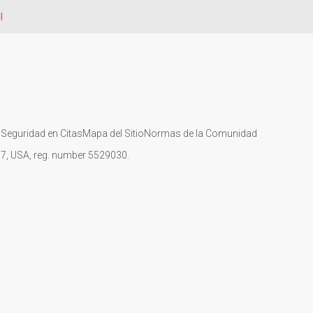
l
s
Seguridad en Citas
Mapa del Sitio
Normas de la Comunidad
107, USA, reg. number 5529030.