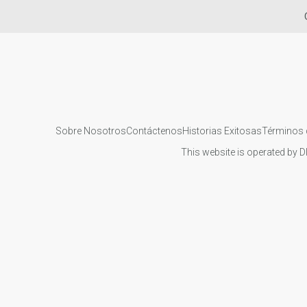
Sobre Nosotros
Contáctenos
Historias Exitosas
Términos 
This website is operated by D