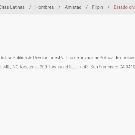
Citas Latinas
/
Hombres
/
Amistad
/
Filipin
/
Estado civi
de Uso
Política de Devoluciones
Política de privacidad
Política de cookie
IL MIL, INC. located at 200 Townsend St., Unit 43, San Francisco CA 94