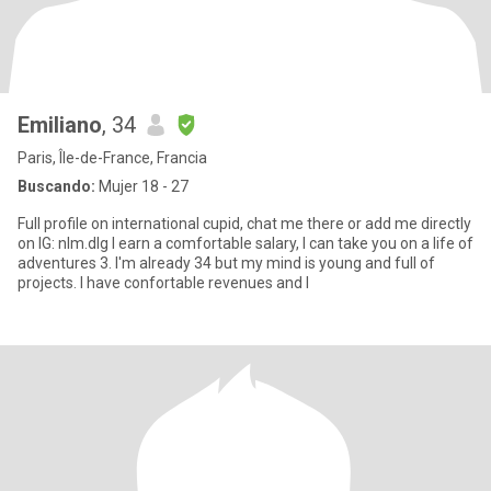
Emiliano
, 34
Paris, Île-de-France, Francia
Buscando:
Mujer 18 - 27
Full profile on international cupid, chat me there or add me directly
on IG: nlm.dlg I earn a comfortable salary, I can take you on a life of
adventures 3. I'm already 34 but my mind is young and full of
projects. I have confortable revenues and l