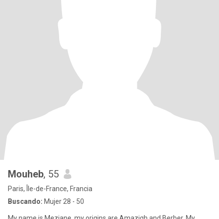
Mouheb
, 55
Paris, Île-de-France, Francia
Buscando:
Mujer 28 - 50
My name is Meziane, my origins are Amazigh and Berber. My