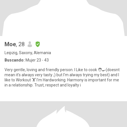
Moe
, 28
Leipzig, Saxony, Alemania
Buscando:
Mujer 23 - 43
Very gentle, loving and friendly person. I Like to cook 🧑‍🍳(doesnt
mean it's always very tasty ;) but I'm always trying my best) and I
like to Workout 🏋️ I'm Hardworking. Harmony is important for me
in a relationship. Trust, respect and loyalty i