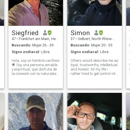
Siegfried
Simon
47
•
Frankfurt am Main, Hesse, Alemania
37
•
Velbert, North Rhine-Westphalia, Alemania
Buscando:
Mujer 26 - 39
Buscando:
Mujer 20 - 35
Signo zodiacal:
Libra
Signo zodiacal:
Libra
Hola, soy un hombre cariñoso
Others would describe me as
🌟 Soy una persona amable
loyal, trustworthy, intellectual
y espiritual, que disfruta de
and honest. All my life I
la conexión con la naturaleza
rather tried to get control into
y el bienestar interior. Me
it , living modest and did not
encanta meditar y vivir la
flirt with women at bars. I
vida con conciencia y
am/was trying to rather find
gratitud. Estoy divorciado,
the right counterpart of me, a
perero listo para un nuevo
single woma
comienzo y en busca de una
mujer special con quien
compartir mi vida. Aunque
no tengo hijos, me encantaría
formar una familia en el
futuro. Valoro el amor, la
honestidad y las relaciones