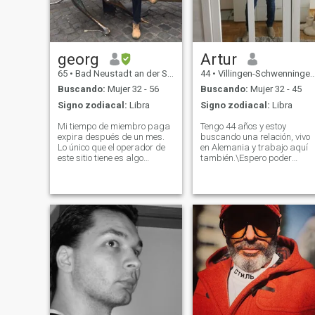
parecer alguien, que
después salgas
desilusionada.
georg
Artur
65
•
Bad Neustadt an der Saale, Bavaria, Alemania
44
•
Villingen-Schwenningen, Baden-Wurttemberg, Alemania
Buscando:
Mujer 32 - 56
Buscando:
Mujer 32 - 45
Signo zodiacal:
Libra
Signo zodiacal:
Libra
Mi tiempo de miembro paga
Tengo 44 años y estoy
expira después de un mes.
buscando una relación, vivo
Lo único que el operador de
en Alemania y trabajo aquí
este sitio tiene es algo
también.\Espero poder
positivo - a saber, mi dinero,
conocer a una persona
pero de lo contrario solo
interesante y emocionante
asumo que hay muchas
aquí. No quiero ver fotos
fotos aquí y perfiles detrás
medio desnudas, solo quiero
de los cuales el operador
encontrar mi mitad perdida.
infecta para atraer solo a
\Soy una persona muy
hombres dispuestos.
directa y honesta Saludos