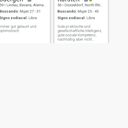
59
•
Lindau, Bavaria, Alemania
56
•
Düsseldorf, North Rhine-Westphalia, Alemania
Buscando:
Mujer 27 - 31
Buscando:
Mujer 25 - 45
Signo zodiacal:
Libra
Signo zodiacal:
Libra
immer gut gelaunt und
Gute praktische und
optimistisch
gesellschaftliche Intelligenz,
gute soziale Kompetenz,
nachhaltig aber nicht
übertrieben interessiert an
gesunder Ökologie, Tiere
liebend, ebenso wie
partnerschaftliche
Zweisamkeit
SIGUIENTE
Matthias
50
•
Lauf an der Pegnitz, Bavaria, Alemania