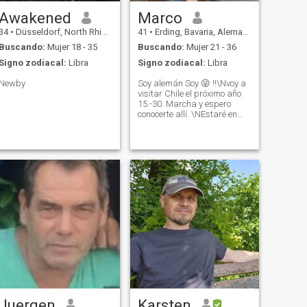
Awakened
Marco
34
•
Düsseldorf, North Rhine-Westphalia, Alemania
41
•
Erding, Bavaria, Alemania
Buscando:
Mujer 18 - 35
Buscando:
Mujer 21 - 36
Signo zodiacal:
Libra
Signo zodiacal:
Libra
Newby
Soy alemán Soy 😜 !!\Nvoy a
visitar Chile el próximo año
15.-30. Marcha y espero
conocerte allí. \NEstaré en
Chile el próximo año en
marzo 15-30. Y pero
conocerte allí. asta proximo
año ;-)
Juergen
Karsten