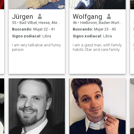
buscar defectos, igual que yo
intento aceptarte tal y como
eres. Si estás dispuesta a
comunicarte de forma
Jürgen
Wolfgang
abierta, respetuosa y sin
55
•
Bad Vilbel, Hesse, Alemania
46
•
Heilbronn, Baden-Wurttemberg, Alemania
prejuicios, me alegrará
recibir tu mensaje. No juego
Buscando:
Mujer 22 - 41
Buscando:
Mujer 23 - 45
juegos. Gracias. Buenos días
Signo zodiacal:
Libra
Signo zodiacal:
Libra
☀️
I am very talkative and funny
I am a good man, with family
person.
habits Star and care family