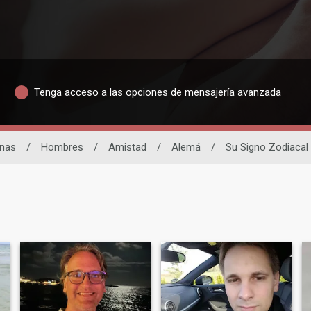
Tenga acceso a las opciones de mensajería avanzada
inas
/
Hombres
/
Amistad
/
Alemá
/
Su Signo Zodiacal