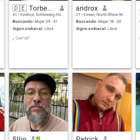
🇩🇪 Torben 🇩🇪
androx
41
•
Itzehoe, Schleswig-Holstein, Alemania
21
•
Essen, North Rhine-Westphalia, Alemania
Buscando:
Mujer 39 - 41
Buscando:
Mujer 18 - 30
Signo zodiacal:
Libra
Signo zodiacal:
Libra
¿ Qué tal?
fillip
Patrick