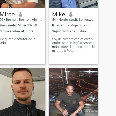
Mirco
Mike
56
•
Bremen, Bremen, Alemania
54
•
Norderstedt, Schleswig-Holstein, Alemania
Buscando:
Mujer 30 - 50
Buscando:
Mujer 35 - 45
Signo zodiacal:
Libra
Signo zodiacal:
Libra
Me gusta disfrutar de la
Soy un hombre con valores y
vida
ambición que llegó a conocer
más sobre el mundo que solo
mi propio País.