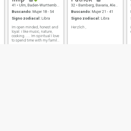
41
•
Ulm, Baden-Wurttemberg, Alemania
32
•
Bamberg, Bavaria, Alemania
Buscando:
Mujer 18 - 54
Buscando:
Mujer 21 - 41
Signo zodiacal:
Libra
Signo zodiacal:
Libra
Im open minded, honest and
Herzlich ,
loyal. i like music, nature,
cooking....... Im spiritual I love
to spend time with my family,
I love sunshine, drinking
coffee, my birds ..........ec
Steffen
Charlie
34
•
Halle, Saxony-Anhalt, Alemania
61
•
Münster, North Rhine-Westphalia, Alemania