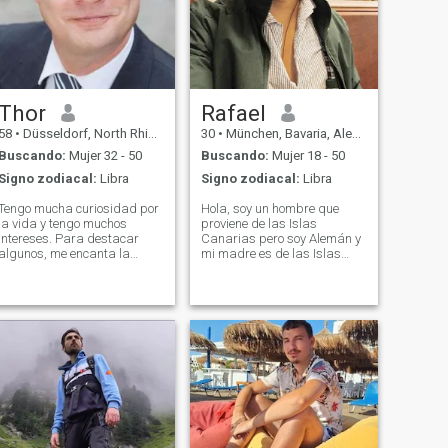
Thor
Rafael
58
•
Düsseldorf, North Rhine-Westphalia, Alemania
30
•
München, Bavaria, Alemania
Buscando:
Mujer 32 - 50
Buscando:
Mujer 18 - 50
Signo zodiacal:
Libra
Signo zodiacal:
Libra
Tengo mucha curiosidad por
Hola, soy un hombre que
la vida y tengo muchos
proviene de las Islas
intereses. Para destacar
Canarias pero soy Alemán y
algunos, me encanta la
mi madre es de las Islas
música y leer.\NO me
Filipinas. Soy una gran
encanta esquiar, navegar,
mezcla. Pero en mi dentro
viajar, andar en bicicleta,
llevo el temperamento abierto
juegos de computadora y
ya que he crecido en un
muchos más.\NI trabaja
ambiente abierto. Mi sueño?
duro y extraña a una mujer
Conocer a alguien qu
amorosa y apasionada
para compartir el lado
agradable de la vida.\NI
estoy bien educado y guapo
en el día, pero dominante en
la noche.\NI se ocupará de ti