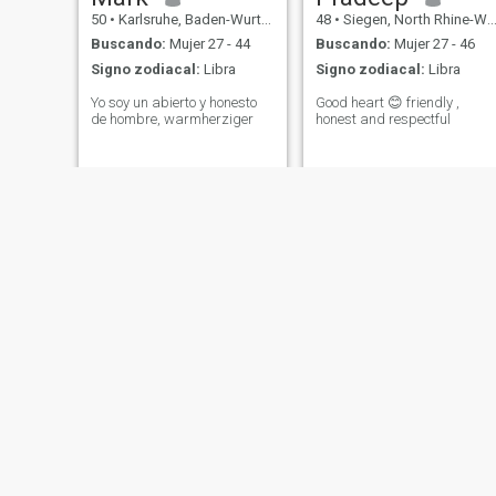
50
•
Karlsruhe, Baden-Wurttemberg, Alemania
48
•
Siegen, North Rhine-Westphalia, Alemania
Buscando:
Mujer 27 - 44
Buscando:
Mujer 27 - 46
Signo zodiacal:
Libra
Signo zodiacal:
Libra
Yo soy un abierto y honesto
Good heart 😊 friendly ,
de hombre, warmherziger
honest and respectful
Christian
Jens
48
•
München, Bavaria, Alemania
53
•
Bremen, Bremen, Alemania