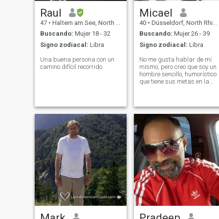
Raul
Micael
47
•
Haltern am See, North Rhine-Westphalia, Alemania
40
•
Düsseldorf, North Rhine-Westphalia, Alemania
Buscando:
Mujer 18 - 32
Buscando:
Mujer 26 - 39
Signo zodiacal:
Libra
Signo zodiacal:
Libra
Una buena persona con un
No me gusta hablar de mí
camino difícil recorrido
mismo, pero creo que soy un
hombre sencillo, humorístico
que tiene sus metas en la
vida, las persigue y necesita
una mujer fuerte a su lado.
Mark
Pradeep