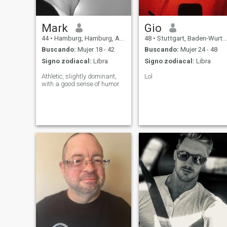
Mark
Gio
44
•
Hamburg, Hamburg, Alemania
48
•
Stuttgart, Baden-Wurttemberg, Alemania
Buscando:
Mujer 18 - 42
Buscando:
Mujer 24 - 48
Signo zodiacal:
Libra
Signo zodiacal:
Libra
Athletic, slightly dominant,
Lol
with a good sense of humor