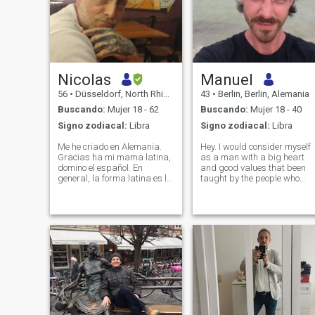
Nicolas
Manuel
56
•
Düsseldorf, North Rhine-Westphalia, Alemania
43
•
Berlin, Berlin, Alemania
Buscando:
Mujer 18 - 62
Buscando:
Mujer 18 - 40
Signo zodiacal:
Libra
Signo zodiacal:
Libra
Me he criado en Alemania.
Hey. I would consider myself
Gracias ha mi mama latina,
as a man with a big heart
domino el español. En
and good values that been
general, la forma latina es lo
taught by the people who
que me atrae. Yo me
raised me. I’m a giver and I
considero inteligente,
like to make the woman I love
educado, trabajador,
to feel special every day. I’m
apasionado, independiente,
very active and feel happiest
exelente sentido de humor,
in the mountains while
divertido, loco :). Todavía
intento de no perder el niño
dentro de mí. Me gusta lo
lujoso igual que lo sencillo.
Todas las fotos son del ano
2024/25 sin filtro. Aquí no
hay trampa. No quiero