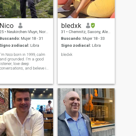
Solo contesta, si eres sumiso,
obidient y dispuesto a ser
propiedad de un caballero.
\NSiempre estoy
comprometido con el que me
ama\Nas un usuario
Nico
bledxk
estándar, solo puedo leer los
25
•
Neukirchen-Vluyn, North Rhine-Westphalia, Alemania
31
•
Chemnitz, Saxony, Alemania
primeros caracteres de su
correo aquí.\NAhora
Buscando:
Mujer 18 - 31
Buscando:
Mujer 18 - 33
depende de usted.
Signo zodiacal:
Libra
Signo zodiacal:
Libra
I'm Nico born in 1999, calm
bledxk
and grounded. I'm a good
listener, love deep
conversations, and believe in
treating others with respect. I
enjoy learning, music,
meaningful friendships,long
adventures,hikes and quiet
moments in the nature – but I
also lo