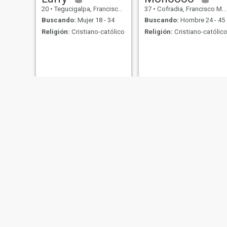
20
•
Tegucigalpa, Francisco Morazán, Honduras
37
•
Cofradia, Francisco Morazán, Honduras
Buscando:
Mujer 18 - 34
Buscando:
Hombre 24 - 45
Religión:
Cristiano-católico
Religión:
Cristiano-católic
Joel
Alejandro
45
•
San Pedro Sula, Cortés, Honduras
47
•
San Pedro Sula, Cortés, Honduras