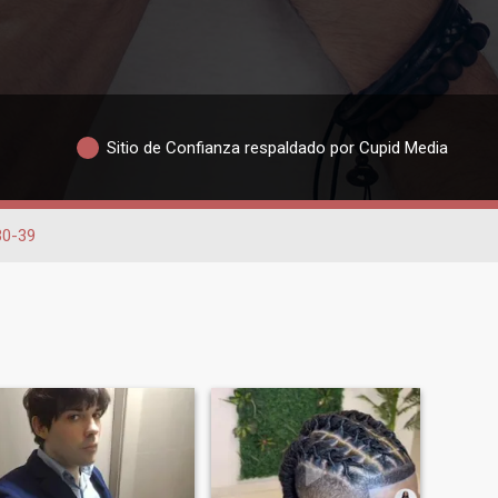
Sitio de Confianza respaldado por Cupid Media
30-39