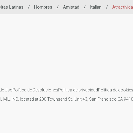
itas Latinas
/
Hombres
/
Amistad
/
Italian
/
Atractivid
de Uso
Política de Devoluciones
Política de privacidad
Política de cookie
IL MIL, INC. located at 200 Townsend St., Unit 43, San Francisco CA 94