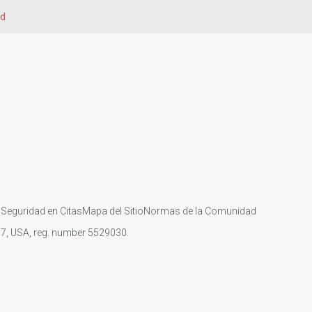
ad
s
Seguridad en Citas
Mapa del Sitio
Normas de la Comunidad
107, USA, reg. number 5529030.