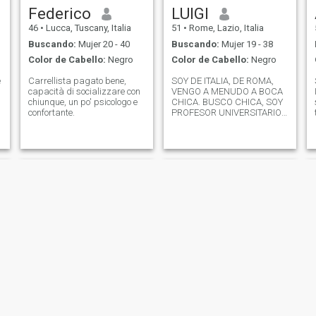
Federico
LUIGI
46
•
Lucca, Tuscany, Italia
51
•
Rome, Lazio, Italia
Buscando:
Mujer 20 - 40
Buscando:
Mujer 19 - 38
Color de Cabello:
Negro
Color de Cabello:
Negro
e
Carrellista pagato bene,
SOY DE ITALIA, DE ROMA,
capacità di socializzare con
VENGO A MENUDO A BOCA
chiunque, un po' psicologo e
CHICA. BUSCO CHICA, SOY
confortante.
PROFESOR UNIVERSITARIO
EN ROMA . SOY AMABLE Y
e
GENEROSO CON LAS
MUJERES
Paolo
Ignazio