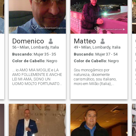
Domenico
Matteo
56
•
Milan, Lombardy, Italia
49
•
Milan, Lombardy, Italia
Buscando:
Mujer 35 - 35
Buscando:
Mujer 37 - 54
Color de Cabello:
Negro
Color de Cabello:
Negro
... io AMO MIA MOGLIE e LA
Sou monogâmico por
AMO FOLLEMENTE E ANCHE
natureza, docemente
LEI MI AMA, SONO UN
carismático, sou italiano,
UOMO MOLTO FORTUNATO.
moro em Milão (Italia),
E' da 6 anni CHE SONO
funcionário público e acho a
INSIEME A MIA MOGLIE e ho
mulher sul americana
deciso che sarà la MIA
virtuosa. Sou pai separado e
UNICA DONNA PER TUTTO
com a minha filha tenho um
IL RESTO DELLA MIA VITA DI
relacionamento lindo e sadio.
CUI SONO INNAMORATO
SEJA BEM CLARO:NÃO SOU
FOLLEMENTE E ANCH
R