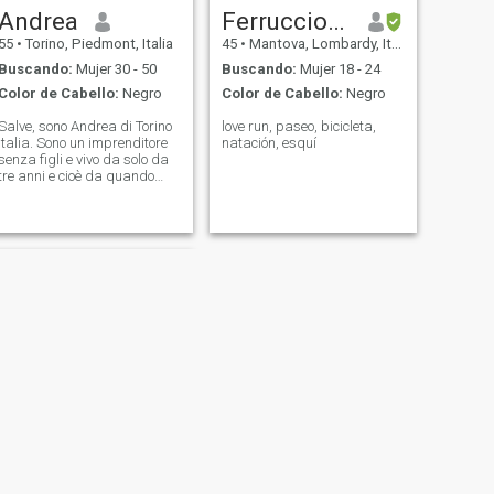
Andrea
Ferruccio_Viotti
55
•
Torino, Piedmont, Italia
45
•
Mantova, Lombardy, Italia
Buscando:
Mujer 30 - 50
Buscando:
Mujer 18 - 24
Color de Cabello:
Negro
Color de Cabello:
Negro
Salve, sono Andrea di Torino
love run, paseo, bicicleta,
Italia. Sono un imprenditore
natación, esquí
senza figli e vivo da solo da
tre anni e cioè da quando
sono divorziato. Ho molti
interessi ma potete leggerli
nel mio profilo 😅.
SIGUIENTE
Luciano