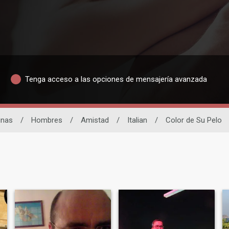
Tenga acceso a las opciones de mensajería avanzada
inas
/
Hombres
/
Amistad
/
Italian
/
Color de Su Pelo