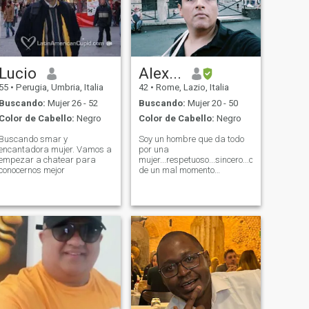
serias. Quien no pretende
crear una familia inútil
contacta conmigo.
Lucio
Alex...
55
•
Perugia, Umbria, Italia
42
•
Rome, Lazio, Italia
Buscando:
Mujer 26 - 52
Buscando:
Mujer 20 - 50
Color de Cabello:
Negro
Color de Cabello:
Negro
Buscando smar y
Soy un hombre que da todo
encantadora mujer. Vamos a
por una
empezar a chatear para
mujer...respetuoso...sincero...comprensible.
conocernos mejor
de un mal momento
comprendi....Que la vida es
una sola...Y debemos
vivirla..mis fotos son
recientes...😉