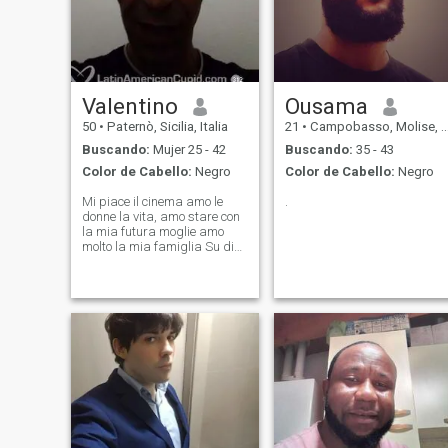
Valentino
Ousama
50
•
Paternò, Sicilia, Italia
21
•
Campobasso, Molise, Italia
Buscando:
Mujer 25 - 42
Buscando:
35 - 43
Color de Cabello:
Negro
Color de Cabello:
Negro
Mi piace il cinema amo le
.
donne la vita, amo stare con
la mia futura moglie amo
molto la mia famiglia Su di
me sono un ragazzo un uomo
di sani principi mia moglie
mia futura moglie o mie
future mogli sono siciliano e
sono di valori di mia futura
mogl