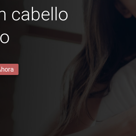
n cabello
ro
Ahora