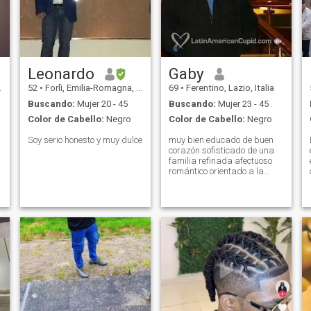
Leonardo
Gaby
52
•
Forlì, Emilia-Romagna, Italia
69
•
Ferentino, Lazio, Italia
Buscando:
Mujer 20 - 45
Buscando:
Mujer 23 - 45
Color de Cabello:
Negro
Color de Cabello:
Negro
Soy serio honesto y muy dulce
muy bien educado de buen
corazón sofisticado de una
familia refinada afectuoso
romántico orientado a la
familia agradable modesto
verdadero caballero