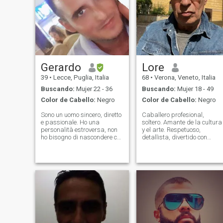
Gerardo
Lore
39
•
Lecce, Puglia, Italia
68
•
Verona, Veneto, Italia
Buscando:
Mujer 22 - 36
Buscando:
Mujer 18 - 49
Color de Cabello:
Negro
Color de Cabello:
Negro
Sono un uomo sincero, diretto
Caballero profesional,
e passionale. Ho una
soltero. Amante de la cultura
personalità estroversa, non
y el arte. Respetuoso,
ho bisogno di nascondere chi
detallista, divertido con
sono, i miei pregi ed i difetti.
mucho humor, erotico. Trato
Forse per questo motivo
elegante, con mutua
adoro le persone che si
educación y humanidad.
mostrano interamente per ciò
Buscando una relacion de
che sono, chi ti mostra senza
mucho cariño, comunicación,
ve
complicidad y quimica. Soy
de los quienes creen en los
valores de la Persona:
bienvenida a mi perfile !!