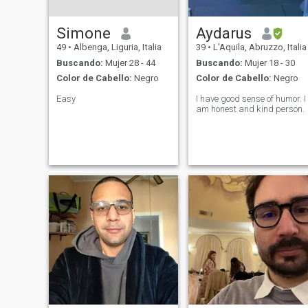
Simone
Aydarus
49
•
Albenga, Liguria, Italia
39
•
L'Aquila, Abruzzo, Italia
Buscando:
Mujer 28 - 44
Buscando:
Mujer 18 - 30
Color de Cabello:
Negro
Color de Cabello:
Negro
Easy
I have good sense of humor. I
am honest and kind person.