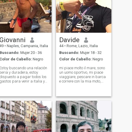
Giovanni
Davide
49
•
Naples, Campania, Italia
44
•
Rome, Lazio, Italia
Buscando:
Mujer 20 - 36
Buscando:
Mujer 18 - 32
Color de Cabello:
Negro
Color de Cabello:
Negro
Estoy buscando una relación
mi piace molto il mare, sono
seria y duradera, estoy
un uomo sportivo, mi piace
dispuesto a pagar todos los
viaggiare, pescare in barca
gastos para venir a italia y
e correre con la mia moto,
conocerme. Me encanta
sono allegro, gioioso,
viajar, tengo un velero muy
rispettoso e sono qui perchè
grande. Me gustaría tomar
mi piacerebbe conoscere una
un crucero con alguien
donna latina, attraente,
especial. Estoy muy ocupado
molto femminile, dolce e
en el trabajo, tengo una
sincera p
empresa con 20 personas
para administrar. Me
encanta la naturaleza y el
esquí, soy deportivo. Solo
estoy buscando mujeres