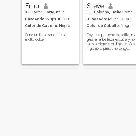
Emo
Steve
37
•
Rome, Lazio, Italia
33
•
Bologna, Emilia-Romagna, Italia
Buscando:
Mujer 18 - 30
Buscando:
Mujer 18 - 36
Color de Cabello:
Negro
Color de Cabello:
Negro
Sono un tipo romantico e
Soy una persona sencilla, m
molto dolce
gusta la belleza exótica y no
la experiencia ordinaria. Soy
ingeniero junior, no tengo
hijos, ni hermanos, vivo en mi
apartamento. Mi tiempo libr
me gusta caminar, trabajar
la madera, jugar con la
tecnología y pasar tiempo en
mi jacuzzi!
Rrezim
Rocco Roberto Trombetti-koala