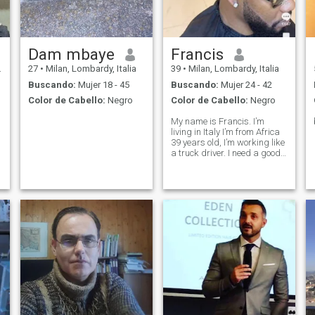
Dam mbaye
Francis
27
•
Milan, Lombardy, Italia
39
•
Milan, Lombardy, Italia
Buscando:
Mujer 18 - 45
Buscando:
Mujer 24 - 42
Color de Cabello:
Negro
Color de Cabello:
Negro
My name is Francis. I’m
living in Italy I’m from Africa
39 years old, I’m working like
a truck driver. I need a good
relationship thank you for the
one that you want to join me
for my journey.