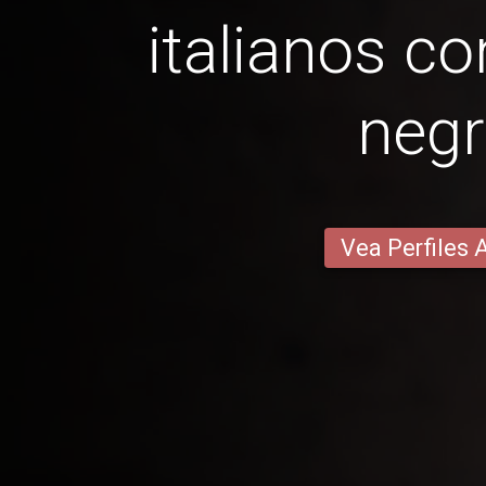
italianos co
neg
Vea Perfiles 