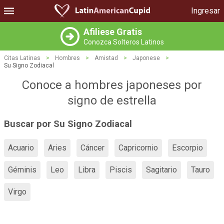
Ingresar
Afiliese Gratis
Conozca Solteros Latinos
Citas Latinas
>
Hombres
>
Amistad
>
Japonese
>
Su Signo Zodiacal
Conoce a hombres japoneses por
signo de estrella
Buscar por Su Signo Zodiacal
Acuario
Aries
Cáncer
Capricornio
Escorpio
Géminis
Leo
Libra
Piscis
Sagitario
Tauro
Virgo