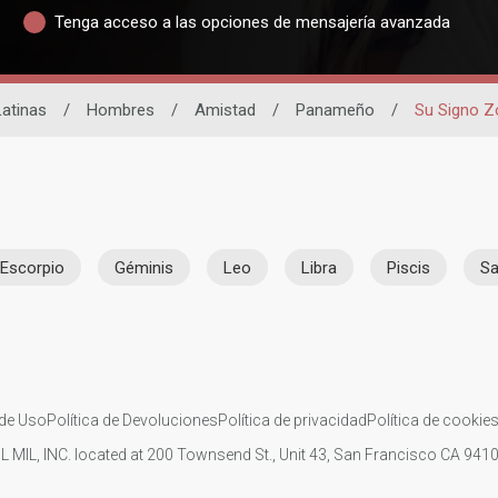
Tenga acceso a las opciones de mensajería avanzada
Latinas
/
Hombres
/
Amistad
/
Panameño
/
Su Signo Z
Escorpio
Géminis
Leo
Libra
Piscis
Sa
de Uso
Política de Devoluciones
Política de privacidad
Política de cookie
IL MIL, INC. located at 200 Townsend St., Unit 43, San Francisco CA 94