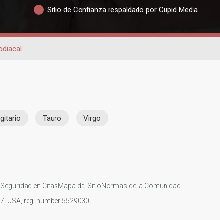
Sitio de Confianza respaldado por Cupid Media
odiacal
gitario
Tauro
Virgo
s
Seguridad en Citas
Mapa del Sitio
Normas de la Comunidad
107, USA, reg. number 5529030.