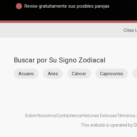
Revise gratuitamente sus posibles parejas
Citas 
Buscar por Su Signo Zodiacal
Acuario
Aries
Cáncer
Capricornio
Sobre Nosotros
Contáctenos
Historias Exitosas
Términos 
This website is operated by D