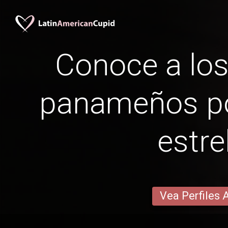
Conoce a lo
panameños po
estre
Vea Perfiles 