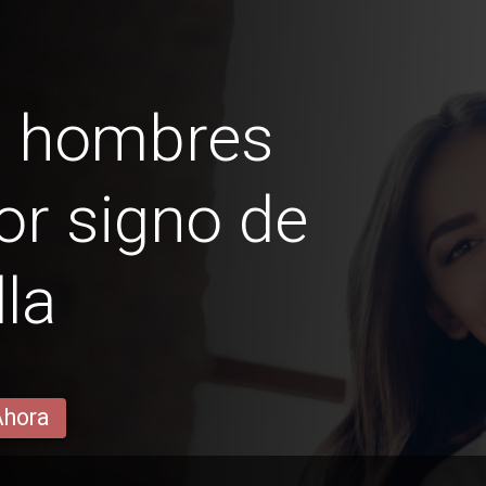
s hombres
r signo de
lla
Ahora