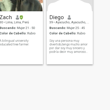
Zach
Diego
30
•
Lima, Lima, Perú
39
•
Ayacucho, Ayacucho, Perú
Buscando:
Mujer 21 - 50
Buscando:
Mujer 25 - 45
Color de Cabello:
Rubio
Color de Cabello:
Rubio
A bilingual university
Soy una persona muy
educated tree farmer.
divertido,tengo mucho amor
por dar soy muy sincero y
podría decir muy amoroso
me encanta demostrar el
amor que siento a cada
momento