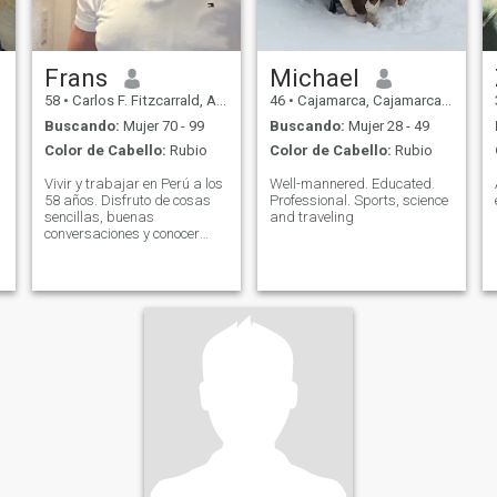
Frans
Michael
58
•
Carlos F. Fitzcarrald, Ancash, Perú
46
•
Cajamarca, Cajamarca, Perú
Buscando:
Mujer 70 - 99
Buscando:
Mujer 28 - 49
Color de Cabello:
Rubio
Color de Cabello:
Rubio
Vivir y trabajar en Perú a los
Well-mannered. Educated.
58 años. Disfruto de cosas
Professional. Sports, science
sencillas, buenas
and traveling
conversaciones y conocer
gente con energía positiva