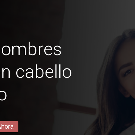
hombres
n cabello
o
Ahora