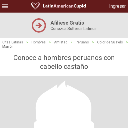
Ingresar
Afiliese Gratis
Conozca Solteros Latinos
Citas Latinas
>
Hombres
>
Amistad
>
Peruano
>
Color de Su Pelo
>
Marrón
Conoce a hombres peruanos con
cabello castaño