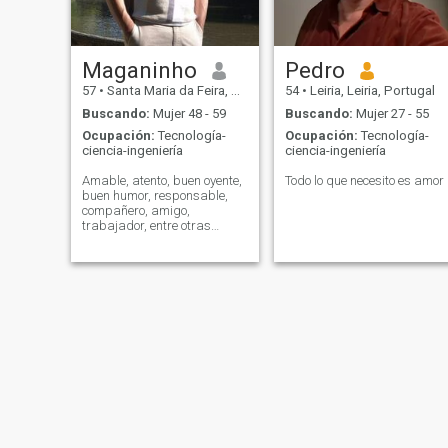
Maganinho
Pedro
57
•
Santa Maria da Feira, Aveiro, Portugal
54
•
Leiria, Leiria, Portugal
Buscando:
Mujer 48 - 59
Buscando:
Mujer 27 - 55
Ocupación:
Tecnología-
Ocupación:
Tecnología-
ciencia-ingeniería
ciencia-ingeniería
Amable, atento, buen oyente,
Todo lo que necesito es amor
buen humor, responsable,
compañero, amigo,
trabajador, entre otras
cosas. Pero no soy perfecto.