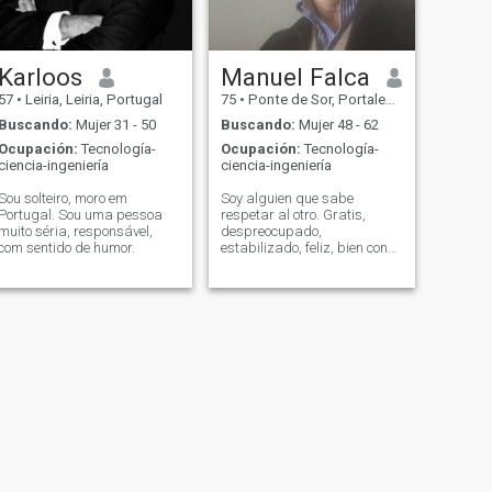
Karloos
Manuel Falca
57
•
Leiria, Leiria, Portugal
75
•
Ponte de Sor, Portalegre, Portugal
Buscando:
Mujer 31 - 50
Buscando:
Mujer 48 - 62
Ocupación:
Tecnología-
Ocupación:
Tecnología-
ciencia-ingeniería
ciencia-ingeniería
Sou solteiro, moro em
Soy alguien que sabe
Portugal. Sou uma pessoa
respetar al otro. Gratis,
muito séria, responsável,
despreocupado,
com sentido de humor.
estabilizado, feliz, bien con
la vida