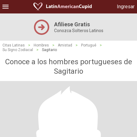
Ingresar
Afiliese Gratis
Conozca Solteros Latinos
Citas Latinas
>
Hombres
>
Amistad
>
Portugué
>
Su Signo Zodiacal
>
Sagitario
Conoce a los hombres portugueses de
Sagitario