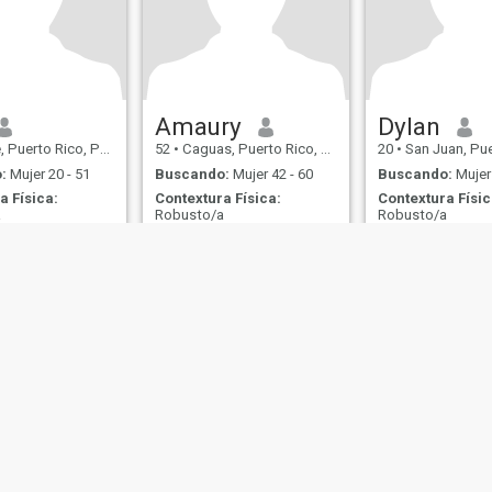
Amaury
Dylan
erto Rico, Puerto Rico
52
•
Caguas, Puerto Rico, Puerto Rico
20
•
San Juan, Puerto Ric
:
Mujer 20 - 51
Buscando:
Mujer 42 - 60
Buscando:
Mujer 
a Física:
Contextura Física:
Contextura Físic
a
Robusto/a
Robusto/a
de Uso
Política de Devoluciones
Política de privacidad
Política de cookie
IL MIL, INC. located at 200 Townsend St., Unit 43, San Francisco CA 94