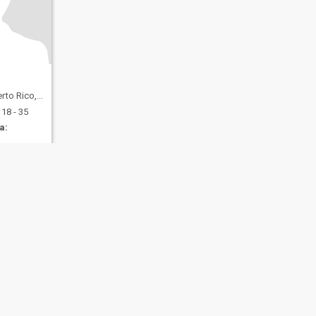
o, Puerto Rico
18 - 35
a:
s
Seguridad en Citas
Mapa del Sitio
Normas de la Comunidad
107, USA, reg. number 5529030.