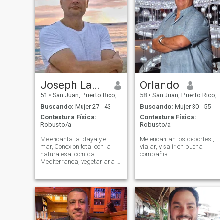
Joseph LaMotta
Orlando
51
•
San Juan, Puerto Rico, Puerto Rico
58
•
San Juan, Puerto Rico, Puerto Rico
Buscando:
Mujer 27 - 43
Buscando:
Mujer 30 - 55
Contextura Física:
Contextura Física:
Robusto/a
Robusto/a
Me encanta la playa y el
Me encantan los deportes ,
mar, Conexion total con la
viajar, y salir en buena
naturalesa, comida
compañia .
Mediterranea, vegetariana o
vegana leer, meditar,
internet, viajar y pasear.