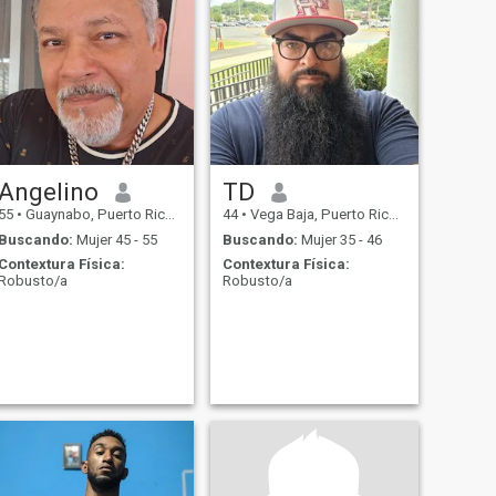
Angelino
TD
55
•
Guaynabo, Puerto Rico, Puerto Rico
44
•
Vega Baja, Puerto Rico, Puerto Rico
Buscando:
Mujer 45 - 55
Buscando:
Mujer 35 - 46
Contextura Física:
Contextura Física:
Robusto/a
Robusto/a