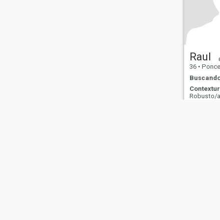
Raul
36
•
Ponce, Pu
Buscando
Contextur
Robusto/
Sobre Nosotros
Contáctenos
Historias Exitosas
Términos 
This website is operated by D