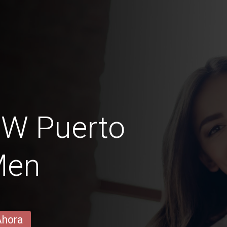
BW Puerto
Men
Ahora