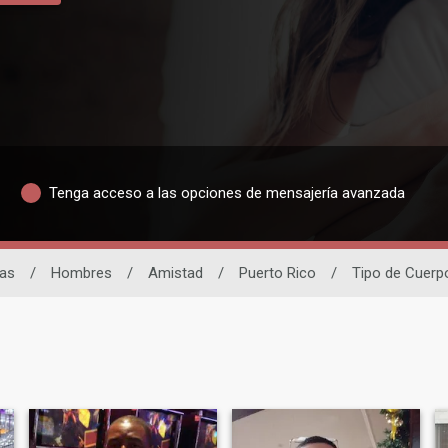
Tenga acceso a las opciones de mensajería avanzada
nas
/
Hombres
/
Amistad
/
Puerto Rico
/
Tipo de Cuerp