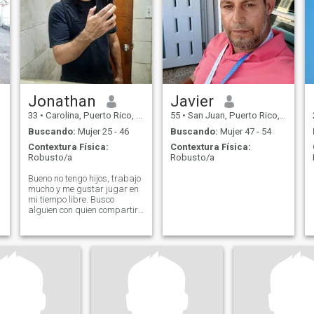
Jonathan
Javier
33
•
Carolina, Puerto Rico, Puerto Rico
55
•
San Juan, Puerto Rico, Puerto Rico
Buscando:
Mujer 25 - 46
Buscando:
Mujer 47 - 54
Contextura Física:
Contextura Física:
Robusto/a
Robusto/a
Bueno no tengo hijos, trabajo
mucho y me gustar jugar en
mi tiempo libre. Busco
alguien con quien compartir
mis dias haciendo un poco
de todo