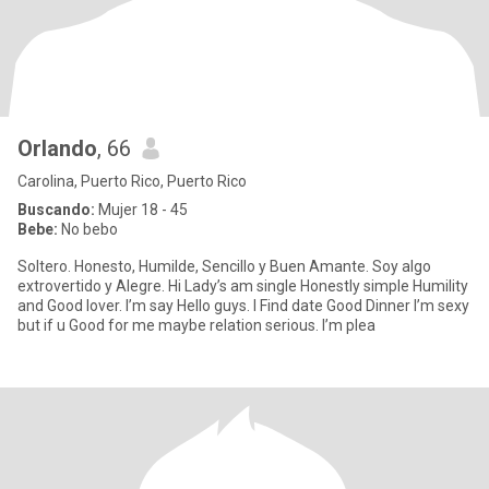
Orlando
, 66
Carolina, Puerto Rico, Puerto Rico
Buscando:
Mujer 18 - 45
Bebe:
No bebo
Soltero. Honesto, Humilde, Sencillo y Buen Amante. Soy algo
extrovertido y Alegre. Hi Lady’s am single Honestly simple Humility
and Good lover. I’m say Hello guys. I Find date Good Dinner I’m sexy
but if u Good for me maybe relation serious. I’m plea