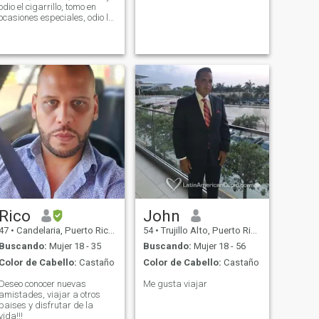
odio el cigarrillo, tomo en
ocasiones especiales, odio la
infidelidad si tienes pareja
dale a la X y no me escribas.
Soy feliz y me doy amor
propio por q la felicidad no te
la da nadie. BÚSCAME EN
Rico
John
47
•
Candelaria, Puerto Rico, Puerto Rico
54
•
Trujillo Alto, Puerto Rico, Puerto Rico
Buscando:
Mujer 18 - 35
Buscando:
Mujer 18 - 56
Color de Cabello:
Castaño
Color de Cabello:
Castaño
Deseo conocer nuevas
Me gusta viajar
amistades, viajar a otros
paises y disfrutar de la
vida!!!