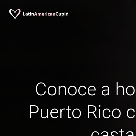
Conoce a h
Puerto Rico c
cast