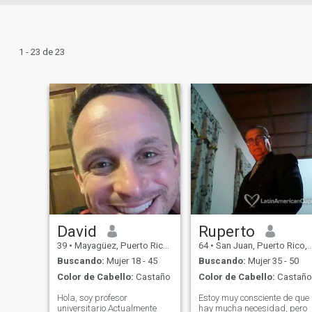
1 - 23 de 23
David
Ruperto
39
•
Mayagüez, Puerto Rico, Puerto Rico
64
•
San Juan, Puerto Rico, Puerto Rico
Buscando:
Mujer 18 - 45
Buscando:
Mujer 35 - 50
Color de Cabello:
Castaño
Color de Cabello:
Castaño
Hola, soy profesor
Estoy muy consciente de que
universitario.Actualmente
hay mucha necesidad, pero