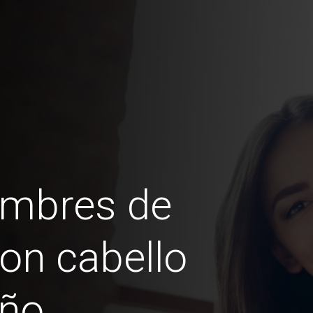
ombres de
on cabello
año