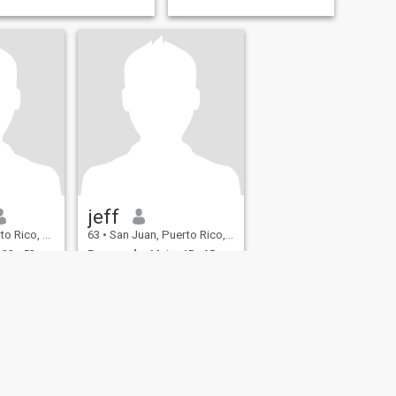
iegas . busca crear
amistad y luego espera el
infinito . La base de todo es
dedicarle momentos .
Compartir vivencias y
honestidad , que tus actos
eaten a la par con tus
palabras … Como puedo
saber q una persona es real
sin una video llamada y, es
bien basico video llamada ,
sino puedes ? no me escribes
y no perdemos ambos el
tiempo. Sino es real no Tengo
tiempo de perder en juegos,
solo personas honestas y
jeff
reales. Y por Dios si eres mi
, Puerto Rico
63
•
San Juan, Puerto Rico, Puerto Rico
amiga te doy el infinito , pero
primero desarrolla una
33 - 52
Buscando:
Mujer 45 - 65
amistad …
:
Castaño
Color de Cabello:
Castaño
r cuen
Funny. Sports fan foodie
o bebo
asión
relación
ida
del tipo