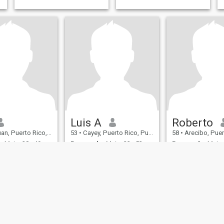
c
e
Luis A
Roberto
Puerto Rico, Puerto Rico
53
•
Cayey, Puerto Rico, Puerto Rico
58
•
Arecibo, Puerto Rico
:
Mujer 28 - 49
Buscando:
Mujer 33 - 53
Buscando:
Mujer 
Cabello:
Castaño
Color de Cabello:
Castaño
Color de Cabello
o
Tengo mi propio negocio en
Soy trabajador po
Puerto Rico hago ejercicios no
propia.No fumo .N
fumo bebo ocasional y bien
,solo en alguna oc
educado
especial .B Busco 
estable .Cine ,com
,shoping .Leo .Soy 
tranquilo.