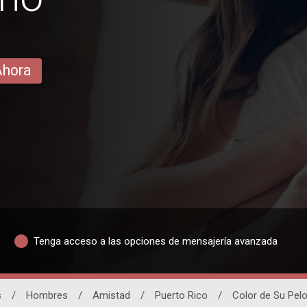
Ahora
Tenga acceso a las opciones de mensajería avanzada
s
/
Hombres
/
Amistad
/
Puerto Rico
/
Color de Su Pel