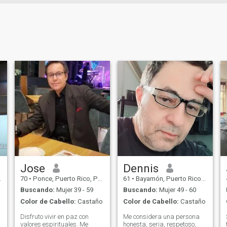
Jose
Dennis
70
•
Ponce, Puerto Rico, Puerto Rico
61
•
Bayamón, Puerto Rico, Puerto Rico
Buscando:
Mujer 39 - 59
Buscando:
Mujer 49 - 60
Color de Cabello:
Castaño
Color de Cabello:
Castaño
Disfruto vivir en paz con
Me considera una persona
valores espirituales. Me
honesta, seria, respetoso,