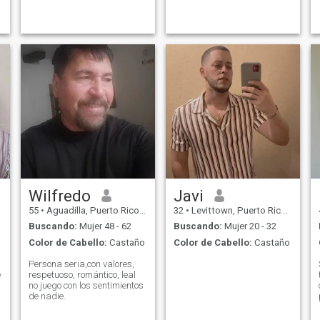
a
o
Wilfredo
Javi
55
•
Aguadilla, Puerto Rico, Puerto Rico
32
•
Levittown, Puerto Rico, Puerto Rico
Buscando:
Mujer 48 - 62
Buscando:
Mujer 20 - 32
Color de Cabello:
Castaño
Color de Cabello:
Castaño
Persona seria,con valores,
e
respetuoso, romántico, leal
no juego con los sentimientos
de nadie.