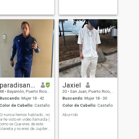
paradisandres
Jaxiel
48
•
Bayamón, Puerto Rico, Puerto Rico
20
•
San Juan, Puerto Rico, Puerto Rico
Buscando:
Mujer 18 - 42
Buscando:
Mujer 18 - 30
Color de Cabello:
Castaño
Color de Cabello:
Castaño
Si nunca hemos hablado , no
Aburrido
te he visto en video llamada (
como se Que eres de este
planeta y no eres de Jupiter
😂 ) , no es el Camino de
conocer una persona , a