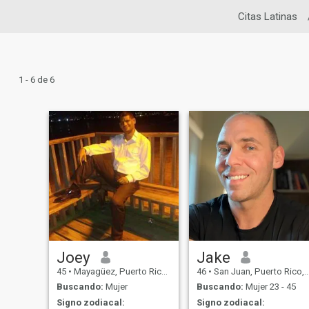
Citas Latinas
1 - 6 de 6
Joey
Jake
45
•
Mayagüez, Puerto Rico, Puerto Rico
46
•
San Juan, Puerto Rico, Puerto Rico
Buscando:
Mujer
Buscando:
Mujer 23 - 45
Signo zodiacal:
Signo zodiacal: