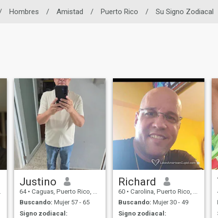
/
Hombres
/
Amistad
/
Puerto Rico
/
Su Signo Zodiacal
Justino
Richard
64
•
Caguas, Puerto Rico, Puerto Rico
60
•
Carolina, Puerto Rico, Puerto Rico
Buscando:
Mujer 57 - 65
Buscando:
Mujer 30 - 49
Signo zodiacal:
Signo zodiacal: