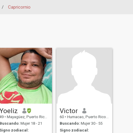
/
Capricornio
Yoeliz
Victor
49
•
Mayagüez, Puerto Rico, Puerto Rico
60
•
Humacao, Puerto Rico, Puerto Rico
Buscando:
Mujer 18 - 21
Buscando:
Mujer 30 - 55
Signo zodiacal:
Signo zodiacal: