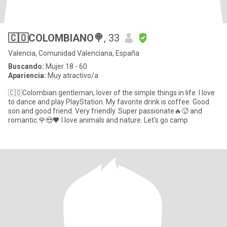
🇨🇴COLOMBIANO🍭
, 33
Valencia, Comunidad Valenciana, España
Buscando:
Mujer 18 - 60
Apariencia:
Muy atractivo/a
🇨🇴Colombian gentleman, lover of the simple things in life. I love
to dance and play PlayStation. My favorite drink is coffee. Good
son and good friend. Very friendly. Super passionate🔥🥵 and
romantic.🌹😍🖤 I love animals and nature. Let's go camp