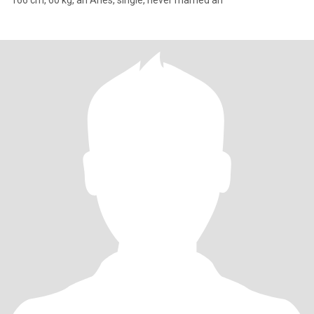
166 cm, 60 kg, an Aries, single, never married an